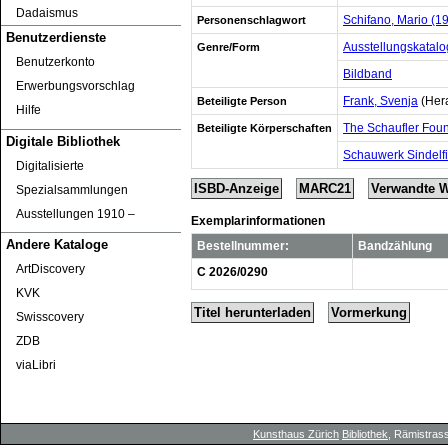
Dadaismus
Schifano, Mario (1
Personenschlagwort
Benutzerdienste
Ausstellungskatalo
Genre/Form
Benutzerkonto
Bildband
Erwerbungsvorschlag
Frank, Svenja
(Hera
Beteiligte Person
Hilfe
The Schaufler Fou
Beteiligte Körperschaften
Digitale Bibliothek
Schauwerk Sindelf
Digitalisierte
ISBD-Anzeige
MARC21
Verwandte 
Spezialsammlungen
Ausstellungen 1910 ‒
Exemplarinformationen
Andere Kataloge
Bestellnummer:
Bandzählung
ArtDiscovery
C 2026/0290
KVK
Titel herunterladen
Vormerkung
Swisscovery
ZDB
viaLibri
Kunsthaus Zürich
Bibliothek
, Rämistrass