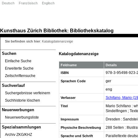
Deutsch
Französisch
Englisch
Kunsthaus Zürich
Bibliothek
Bibliothekskatalog
:
Sie befinden sich hier
:
Katalogdatenanzeige
Suchen
Katalogdatenanzeige
Einfache Suche
Feldname
Details
Erweiterte Suche
978-3-95498-923-
ISBN
Zeitschriftensuche
ger
Sprachen Code
Suchverlauf
eng
Suchergebnisse verfeinern
Schifano, Mario (1
Verfasser
Suchhistorie löschen
Mario Schifano : w
Titel
Neuerwerbungen
Sindelfingen ; Text
Neuerwerbungsliste
Dresden : Sandstein
Impressum
Spezialsammlungen
288 Seiten : Illustr
Physische Beschreibung
Archiv ZKG/KHZ
Paralleltexte deuts
Sprache und Schrift