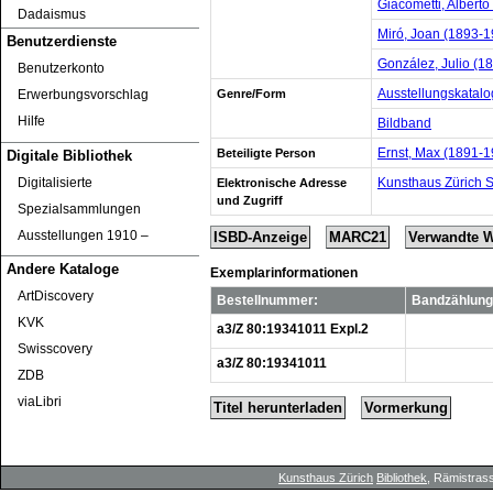
Giacometti, Alberto
Dadaismus
Miró, Joan (1893-1
Benutzerdienste
González, Julio (1
Benutzerkonto
Ausstellungskatalog
Genre/Form
Erwerbungsvorschlag
Hilfe
Bildband
Ernst, Max (1891-1
Beteiligte Person
Digitale Bibliothek
Digitalisierte
Kunsthaus Zürich 
Elektronische Adresse
und Zugriff
Spezialsammlungen
Ausstellungen 1910 ‒
ISBD-Anzeige
MARC21
Verwandte 
Andere Kataloge
Exemplarinformationen
ArtDiscovery
Bestellnummer:
Bandzählung
KVK
a3/Z 80:19341011 Expl.2
Swisscovery
a3/Z 80:19341011
ZDB
viaLibri
Titel herunterladen
Vormerkung
Kunsthaus Zürich
Bibliothek
, Rämistrass