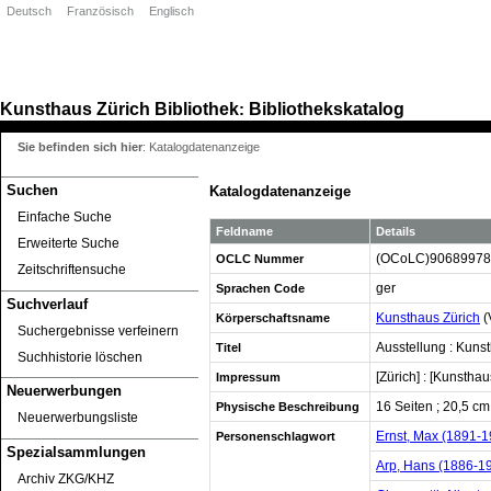
Deutsch
Französisch
Englisch
Kunsthaus Zürich
Bibliothek
Bibliothekskatalog
:
Sie befinden sich hier
:
Katalogdatenanzeige
Suchen
Katalogdatenanzeige
Einfache Suche
Feldname
Details
Erweiterte Suche
(OCoLC)90689978
OCLC Nummer
Zeitschriftensuche
ger
Sprachen Code
Suchverlauf
Kunsthaus Zürich
(
Körperschaftsname
Suchergebnisse verfeinern
Ausstellung : Kuns
Titel
Suchhistorie löschen
[Zürich] : [Kunsthau
Impressum
Neuerwerbungen
16 Seiten ; 20,5 cm
Physische Beschreibung
Neuerwerbungsliste
Ernst, Max (1891-1
Personenschlagwort
Spezialsammlungen
Arp, Hans (1886-19
Archiv ZKG/KHZ