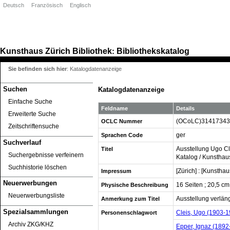
Deutsch
Französisch
Englisch
Kunsthaus Zürich
Bibliothek
Bibliothekskatalog
:
Sie befinden sich hier
:
Katalogdatenanzeige
Suchen
Katalogdatenanzeige
Einfache Suche
Feldname
Details
Erweiterte Suche
(OCoLC)31417343
OCLC Nummer
Zeitschriftensuche
ger
Sprachen Code
Suchverlauf
Ausstellung Ugo Cle
Titel
Suchergebnisse verfeinern
Katalog / Kunsthau
Suchhistorie löschen
[Zürich] : [Kunsthau
Impressum
Neuerwerbungen
16 Seiten ; 20,5 cm
Physische Beschreibung
Neuerwerbungsliste
Ausstellung verlän
Anmerkung zum Titel
Spezialsammlungen
Cleis, Ugo (1903-1
Personenschlagwort
Archiv ZKG/KHZ
Epper, Ignaz (1892