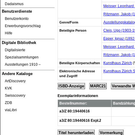
Dadaismus
Meisser, Leonhard 
Benutzerdienste
Ritzmann, Jakob (1
Benutzerkonto
Ausstellungskatalo
Genre/Form
Erwerbungsvorschlag
Cleis, Ugo (1903-1
Beteiligte Person
Hilfe
Epper, Ignaz (1892
Digitale Bibliothek
Meisser, Leonhard
Digitalisierte
Ritzmann, Jakob (
Spezialsammlungen
Kunsthaus Zürich
(
Beteiligte Körperschaften
Ausstellungen 1910 ‒
Kunsthaus Zürich 
Elektronische Adresse
Andere Kataloge
und Zugriff
ArtDiscovery
ISBD-Anzeige
MARC21
Verwandte 
KVK
Swisscovery
Exemplarinformationen
ZDB
Bestellnummer:
Bandzählun
viaLibri
a3/Z 80:19440616
a3/Z 80:19440616 Expl.2
Titel herunterladen
Vormerkung