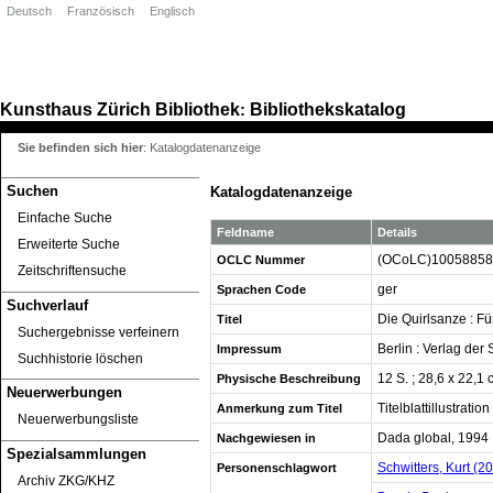
Deutsch
Französisch
Englisch
Kunsthaus Zürich
Bibliothek
Bibliothekskatalog
:
Sie befinden sich hier
:
Katalogdatenanzeige
Suchen
Katalogdatenanzeige
Einfache Suche
Feldname
Details
Erweiterte Suche
(OCoLC)10058858
OCLC Nummer
Zeitschriftensuche
ger
Sprachen Code
Suchverlauf
Die Quirlsanze : Für
Titel
Suchergebnisse verfeinern
Berlin : Verlag der
Impressum
Suchhistorie löschen
12 S. ; 28,6 x 22,1
Physische Beschreibung
Neuerwerbungen
Titelblattillustrati
Anmerkung zum Titel
Neuerwerbungsliste
Dada global, 1994 :
Nachgewiesen in
Spezialsammlungen
Schwitters, Kurt (2
Personenschlagwort
Archiv ZKG/KHZ