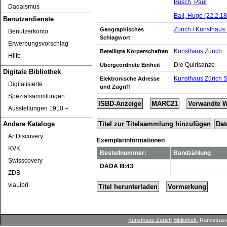
Busch, Paul
Dadaismus
Ball, Hugo (22.2.1
Benutzerdienste
Zürich / Kunsthaus
Geographisches
Benutzerkonto
Schlagwort
Erwerbungsvorschlag
Kunsthaus Zürich
Beteiligte Körperschaften
Hilfe
Die Quirlsanze
Übergeordnete Einheit
Digitale Bibliothek
Kunsthaus Zürich 
Elektronische Adresse
Digitalisierte
und Zugriff
Spezialsammlungen
ISBD-Anzeige
MARC21
Verwandte 
Ausstellungen 1910 ‒
Titel zur Titelsammlung hinzufügen
Dat
Andere Kataloge
ArtDiscovery
Exemplarinformationen
KVK
Bestellnummer:
Bandzählung
Swisscovery
DADA III:43
ZDB
viaLibri
Titel herunterladen
Vormerkung
Kunsthaus Zürich
Bibliothek
, Rämistrass