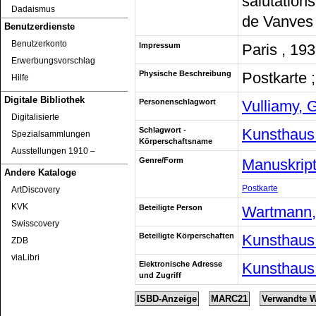
salutations
Dadaismus
de Vanves 
Benutzerdienste
Benutzerkonto
Impressum
Paris , 19
Erwerbungsvorschlag
Physische Beschreibung
Postkarte 
Hilfe
Digitale Bibliothek
Personenschlagwort
Vulliamy, 
Digitalisierte
Schlagwort -
Kunsthaus 
Spezialsammlungen
Körperschaftsname
Ausstellungen 1910 ‒
Genre/Form
Manuskrip
Andere Kataloge
Postkarte
ArtDiscovery
KVK
Beteiligte Person
Wartmann,
Swisscovery
Beteiligte Körperschaften
Kunsthaus
ZDB
viaLibri
Elektronische Adresse
Kunsthaus
und Zugriff
ISBD-Anzeige
MARC21
Verwandte 