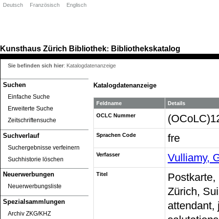
Deutsch
Französisch
Englisch
Kunsthaus Zürich
Bibliothek
Bibliothekskatalog
:
Sie befinden sich hier
:
Katalogdatenanzeige
Suchen
Katalogdatenanzeige
Einfache Suche
Feldname
Details
Erweiterte Suche
OCLC Nummer
(OCoLC)1
Zeitschriftensuche
Suchverlauf
Sprachen Code
fre
Suchergebnisse verfeinern
Verfasser
Vulliamy, 
Suchhistorie löschen
Neuerwerbungen
Titel
Postkarte,
Neuerwerbungsliste
Zürich, Sui
Spezialsammlungen
attendant,
Archiv ZKG/KHZ