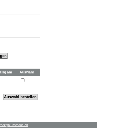
ügen
ällig am
Auswahl
iothek@kunsthaus.ch