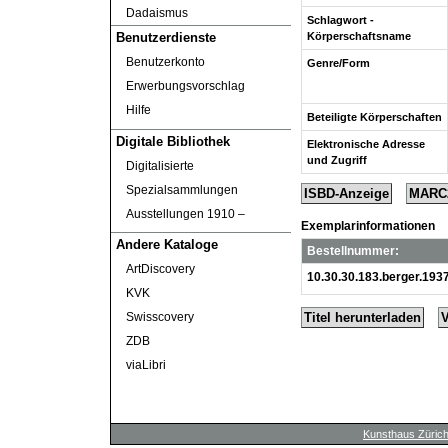
Dadaismus
Schlagwort -
Körperschaftsname
Benutzerdienste
Benutzerkonto
Genre/Form
Erwerbungsvorschlag
Hilfe
Beteiligte Körperschaften
Digitale Bibliothek
Elektronische Adresse
und Zugriff
Digitalisierte
Spezialsammlungen
ISBD-Anzeige
MARC
Ausstellungen 1910 ‒
Exemplarinformationen
Andere Kataloge
Bestellnummer:
ArtDiscovery
10.30.30.183.berger.193
KVK
Titel herunterladen
Swisscovery
ZDB
viaLibri
Kunsthaus Züric