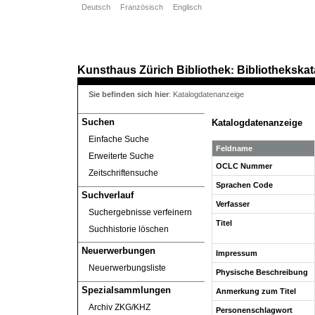
Deutsch
Französisch
Englisch
Kunsthaus Zürich
Bibliothek
Bibliothekskat
:
Sie befinden sich hier
:
Katalogdatenanzeige
Suchen
Katalogdatenanzeige
Einfache Suche
Feldname
Erweiterte Suche
OCLC Nummer
Zeitschriftensuche
Sprachen Code
Suchverlauf
Verfasser
Suchergebnisse verfeinern
Titel
Suchhistorie löschen
Neuerwerbungen
Impressum
Neuerwerbungsliste
Physische Beschreibung
Spezialsammlungen
Anmerkung zum Titel
Archiv ZKG/KHZ
Personenschlagwort