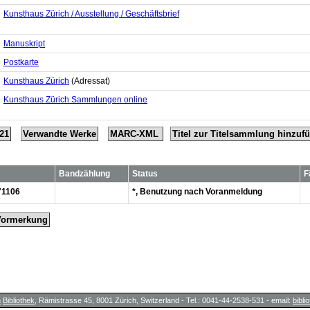
Kunsthaus Zürich / Ausstellung / Geschäftsbrief
Manuskript
Postkarte
Kunsthaus Zürich
(Adressat)
Kunsthaus Zürich Sammlungen online
21
Verwandte Werke
MARC-XML
Titel zur Titelsammlung hinzuf
Bandzählung
Status
F
71106
*, Benutzung nach Voranmeldung
Vormerkung
h
Bibliothek
, Rämistrasse 45, 8001 Zürich, Switzerland - Tel.: 0041-44-2538-531 - email:
bibl