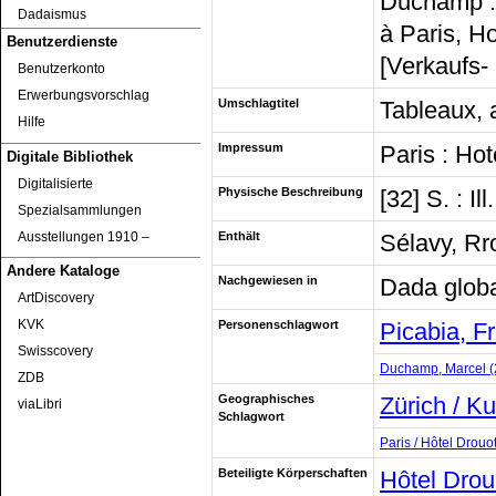
Duchamp : 
Dadaismus
à Paris, H
Benutzerdienste
[Verkaufs-
Benutzerkonto
Erwerbungsvorschlag
Umschlagtitel
Tableaux, 
Hilfe
Impressum
Paris : Hot
Digitale Bibliothek
Digitalisierte
Physische Beschreibung
[32] S. : Il
Spezialsammlungen
Ausstellungen 1910 ‒
Enthält
Sélavy, Rro
Andere Kataloge
Nachgewiesen in
Dada globa
ArtDiscovery
KVK
Personenschlagwort
Picabia, F
Swisscovery
Duchamp, Marcel (
ZDB
Geographisches
Zürich / K
viaLibri
Schlagwort
Paris / Hôtel Drouo
Beteiligte Körperschaften
Hôtel Drou