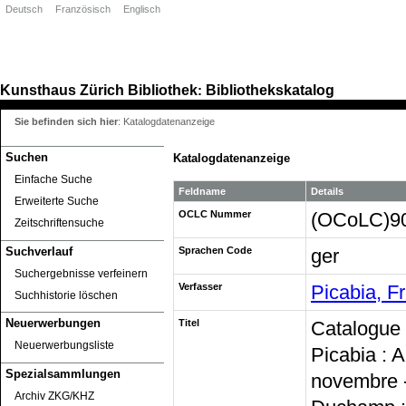
Deutsch
Französisch
Englisch
Kunsthaus Zürich
Bibliothek
Bibliothekskatalog
:
Sie befinden sich hier
:
Katalogdatenanzeige
Suchen
Katalogdatenanzeige
Einfache Suche
Feldname
Details
Erweiterte Suche
OCLC Nummer
(OCoLC)9
Zeitschriftensuche
Suchverlauf
Sprachen Code
ger
Suchergebnisse verfeinern
Verfasser
Picabia, F
Suchhistorie löschen
Neuerwerbungen
Titel
Catalogue 
Neuerwerbungsliste
Picabia : 
Spezialsammlungen
novembre -
Archiv ZKG/KHZ