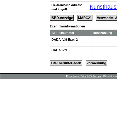
Elektronische Adresse
Kunsthaus
und Zugriff
ISBD-Anzeige
MARC21
Verwandte 
Exemplarinformationen
Bestellnummer:
Bandzählung
DADA IV:9 Expl. 2
DADA IV:9
Titel herunterladen
Vormerkung
Kunsthaus Zürich
Bibliothek
, Rämistrass