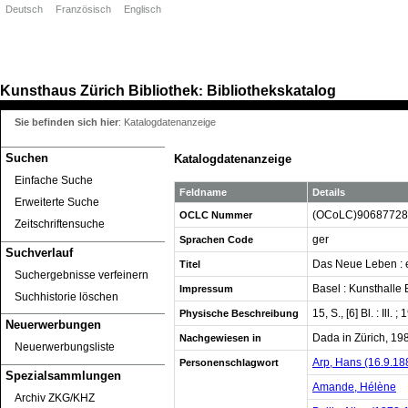
Deutsch
Französisch
Englisch
Kunsthaus Zürich
Bibliothek
Bibliothekskatalog
:
Sie befinden sich hier
:
Katalogdatenanzeige
Suchen
Katalogdatenanzeige
Einfache Suche
Feldname
Details
Erweiterte Suche
(OCoLC)90687728
OCLC Nummer
Zeitschriftensuche
ger
Sprachen Code
Suchverlauf
Das Neue Leben : e
Titel
Suchergebnisse verfeinern
Basel : Kunsthalle 
Impressum
Suchhistorie löschen
15, S., [6] Bl. : Ill. 
Physische Beschreibung
Neuerwerbungen
Dada in Zürich, 198
Nachgewiesen in
Neuerwerbungsliste
Arp, Hans (16.9.18
Personenschlagwort
Spezialsammlungen
Amande, Hélène
Archiv ZKG/KHZ