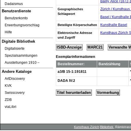
Bailly, Alice (1872
Dadaismus
Zürich / Kunsthaus
Geographisches
Benutzerdienste
Schlagwort
Basel / Kunsthalle 
Benutzerkonto
Kunsthalle Basel
Beteiligte Körperschaften
Erwerbungsvorschlag
Hilfe
Kunsthaus Zürich 
Elektronische Adresse
und Zugriff
Digitale Bibliothek
ISBD-Anzeige
MARC21
Verwandte 
Digitalisierte
Spezialsammlungen
Exemplarinformationen
Ausstellungen 1910 ‒
Bestellnummer:
Bandzählung
Andere Kataloge
a3/B 15-1:191811
ArtDiscovery
DADA IV:2
KVK
Titel herunterladen
Vormerkung
Swisscovery
ZDB
viaLibri
Kunsthaus Zürich
Bibliothek
, Rämistrass