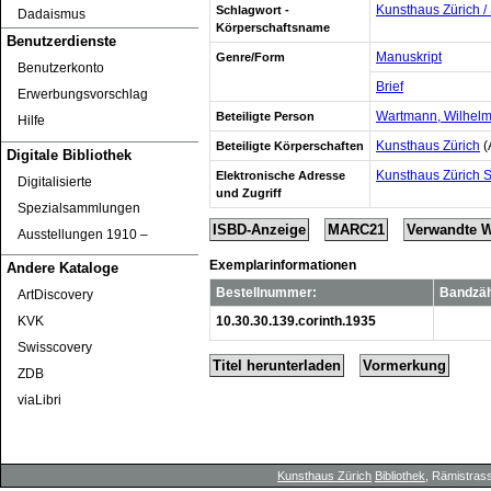
Kunsthaus Zürich /
Schlagwort -
Dadaismus
Körperschaftsname
Benutzerdienste
Manuskript
Genre/Form
Benutzerkonto
Brief
Erwerbungsvorschlag
Wartmann, Wilhelm
Beteiligte Person
Hilfe
Kunsthaus Zürich
(
Beteiligte Körperschaften
Digitale Bibliothek
Kunsthaus Zürich 
Elektronische Adresse
Digitalisierte
und Zugriff
Spezialsammlungen
ISBD-Anzeige
MARC21
Verwandte 
Ausstellungen 1910 ‒
Exemplarinformationen
Andere Kataloge
Bestellnummer:
Bandzä
ArtDiscovery
10.30.30.139.corinth.1935
KVK
Swisscovery
Titel herunterladen
Vormerkung
ZDB
viaLibri
Kunsthaus Zürich
Bibliothek
, Rämistrass