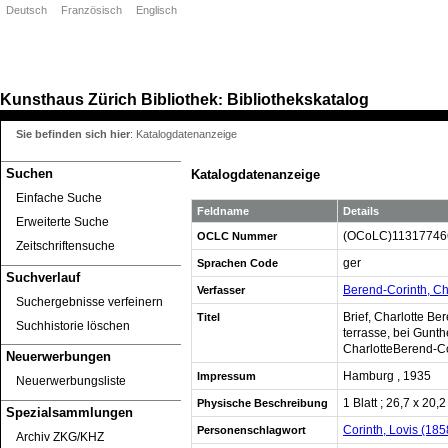
Deutsch
Französisch
Englisch
Kunsthaus Zürich
Bibliothek
Bibliothekskatalog
:
Sie befinden sich hier
:
Katalogdatenanzeige
Suchen
Katalogdatenanzeige
Einfache Suche
Feldname
Details
Erweiterte Suche
(OCoLC)11317746
OCLC Nummer
Zeitschriftensuche
ger
Sprachen Code
Suchverlauf
Berend-Corinth, Ch
Verfasser
Suchergebnisse verfeinern
Brief, Charlotte B
Titel
Suchhistorie löschen
terrasse, bei Gunth
CharlotteBerend-Co
Neuerwerbungen
Hamburg , 1935
Impressum
Neuerwerbungsliste
1 Blatt ; 26,7 x 20,
Physische Beschreibung
Spezialsammlungen
Corinth, Lovis (18
Personenschlagwort
Archiv ZKG/KHZ