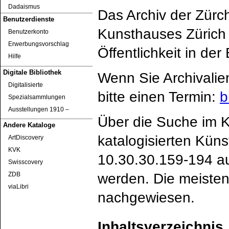
Dadaismus
Das Archiv der Zürc
Benutzerdienste
Kunsthauses Zürich 
Benutzerkonto
Erwerbungsvorschlag
Öffentlichkeit in de
Hilfe
Digitale Bibliothek
Wenn Sie Archivalie
Digitalisierte
bitte einen Termin:
b
Spezialsammlungen
Ausstellungen 1910 ‒
Über die Suche im K
Andere Kataloge
katalogisierten Küns
ArtDiscovery
KVK
10.30.30.159-194 au
Swisscovery
werden. Die meisten
ZDB
viaLibri
nachgewiesen.
Inhaltsverzeichnis