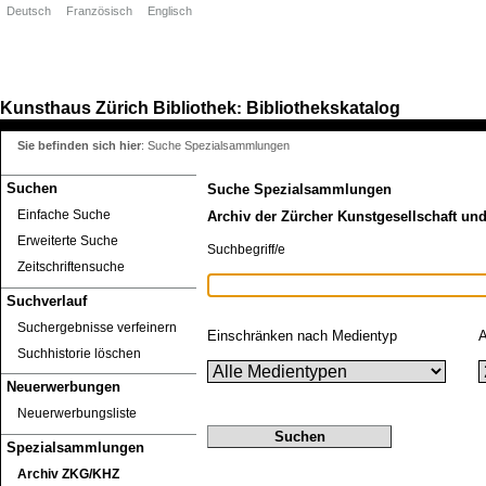
Deutsch
Französisch
Englisch
Kunsthaus Zürich
Bibliothek
Bibliothekskatalog
:
Sie befinden sich hier
:
Suche Spezialsammlungen
Suchen
Suche Spezialsammlungen
Einfache Suche
Archiv der Zürcher Kunstgesellschaft un
Erweiterte Suche
Suchbegriff/e
Zeitschriftensuche
Suchverlauf
Suchergebnisse verfeinern
Einschränken nach Medientyp
A
Suchhistorie löschen
Neuerwerbungen
Neuerwerbungsliste
Spezialsammlungen
Archiv ZKG/KHZ