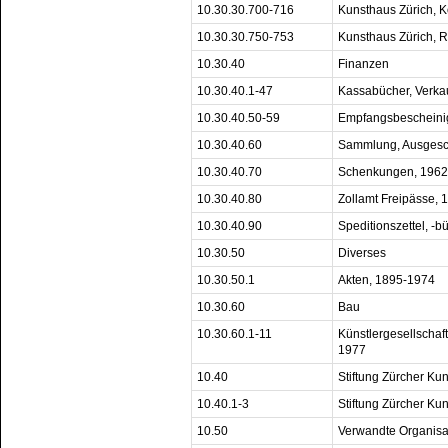
10.30.30.700-716
Kunsthaus Zürich, 
10.30.30.750-753
Kunsthaus Zürich, R
10.30.40
Finanzen
10.30.40.1-47
Kassabücher, Verka
10.30.40.50-59
Empfangsbescheini
10.30.40.60
Sammlung, Ausgesc
10.30.40.70
Schenkungen, 1962
10.30.40.80
Zollamt Freipässe,
10.30.40.90
Speditionszettel, -b
10.30.50
Diverses
10.30.50.1
Akten, 1895-1974
10.30.60
Bau
10.30.60.1-11
Künstlergesellschaft
1977
10.40
Stiftung Zürcher Ku
10.40.1-3
Stiftung Zürcher Ku
10.50
Verwandte Organisa