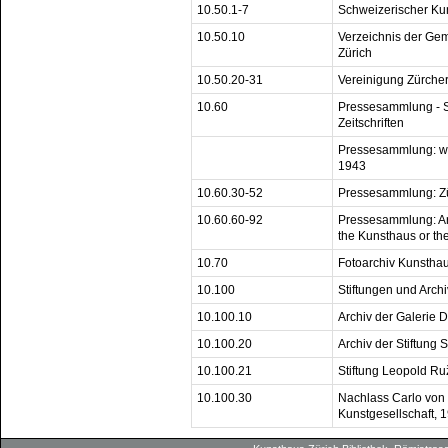
10.50.1-7
Schweizerischer Ku
10.50.10
Verzeichnis der Ge
Zürich
10.50.20-31
Vereinigung Zürche
10.60
Pressesammlung - S
Zeitschriften
Pressesammlung: we
1943
10.60.30-52
Pressesammlung: Zü
10.60.60-92
Pressesammlung: Arti
the Kunsthaus or th
10.70
Fotoarchiv Kunstha
10.100
Stiftungen und Archi
10.100.10
Archiv der Galerie 
10.100.20
Archiv der Stiftung
10.100.21
Stiftung Leopold Ru
10.100.30
Nachlass Carlo von 
Kunstgesellschaft, 