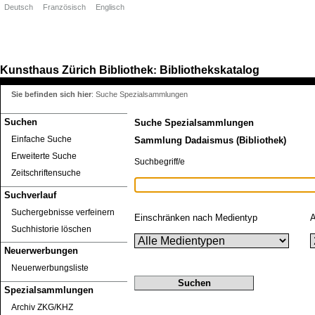
Deutsch
Französisch
Englisch
Kunsthaus Zürich
Bibliothek
Bibliothekskatalog
:
Sie befinden sich hier
:
Suche Spezialsammlungen
Suchen
Suche Spezialsammlungen
Einfache Suche
Sammlung Dadaismus (Bibliothek)
Erweiterte Suche
Suchbegriff/e
Zeitschriftensuche
Suchverlauf
Suchergebnisse verfeinern
Einschränken nach Medientyp
A
Suchhistorie löschen
Neuerwerbungen
Neuerwerbungsliste
Spezialsammlungen
Archiv ZKG/KHZ