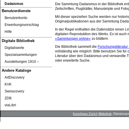
Dadaismus
Die Sammlung Dadaismus in der Bibliothek ent
Zeitschriften, Flugblätter, Manuskripte und Foto
Benutzerdienste
Mit dieser speziellen Suche werden nur histori
Benutzerkonto
Originalpublikationen aus der Sammlung Dada
Erwerbungsvorschlag
In der Regel enthalten die Datensätze einen Lin
Hilfe
digitalen Reproduktion des Werks. Es ist auch m
«Sammlungen online»
zu blättern.
Digitale Bibliothek
Die Bibliothek sammelt die
Forschungsliteratu
Digitalisierte
vollständig wie möglich. Bitte benutzen Sie für
Spezialsammlungen
Literatur über den Dadaismus und verwandte 
oder erweiterte Suche.
Ausstellungen 1910 ‒
Andere Kataloge
ArtDiscovery
KVK
Swisscovery
ZDB
viaLibri
Kunsthaus Zürich
Bibliothek
, Rämistrass