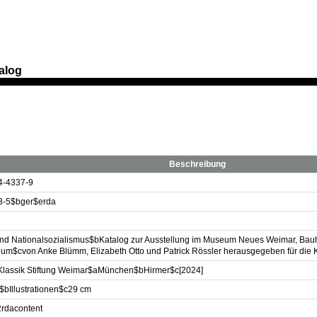
alog
Beschreibung
4-4337-9
-5$bger$erda
d Nationalsozialismus$bKatalog zur Ausstellung im Museum Neues Weimar, B
eum$cvon Anke Blümm, Elizabeth Otto und Patrick Rössler herausgegeben für die K
lassik Stiftung Weimar$aMünchen$bHirmer$c[2024]
$bIllustrationen$c29 cm
2rdacontent