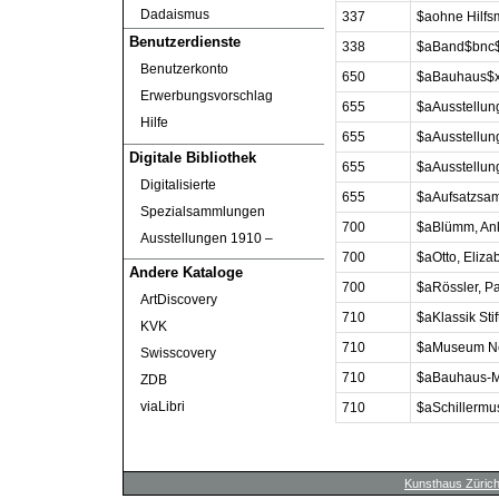
Dadaismus
337
$aohne Hilfs
Benutzerdienste
338
$aBand$bnc$
Benutzerkonto
650
$aBauhaus$x
Erwerbungsvorschlag
655
$aAusstellu
Hilfe
655
$aAusstellu
Digitale Bibliothek
655
$aAusstellun
Digitalisierte
655
$aAufsatzsa
Spezialsammlungen
700
$aBlümm, An
Ausstellungen 1910 ‒
700
$aOtto, Eliz
Andere Kataloge
700
$aRössler, P
ArtDiscovery
710
$aKlassik St
KVK
710
$aMuseum Ne
Swisscovery
710
$aBauhaus-M
ZDB
viaLibri
710
$aSchillerm
Kunsthaus Züric