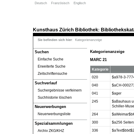
Deutsch
Französisch
Englisch
Kunsthaus Zürich
Bibliothek
Bibliothekskat
:
Sie befinden sich hier
:
Kategorienanzeige
Kategorienanzeige
Suchen
Einfache Suche
MARC 21
Erweiterte Suche
Kategorie
Zeitschriftensuche
020
$a978-3-777
Suchverlauf
040
$aCH-000273
Suchergebnisse verfeinern
041
$ager
Suchhistorie löschen
245
$aBauhaus un
Schiller-Mus
Neuerwerbungen
Neuerwerbungsliste
264
$aWeimar$bK
300
$a256 Seiten
Spezialsammlungen
336
$aText$btxt$
Archiv ZKG/KHZ