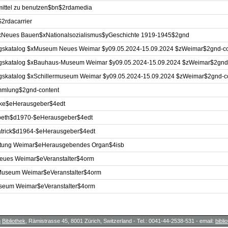
mittel zu benutzen$bn$2rdamedia
2rdacarrier
Neues Bauen$xNationalsozialismus$yGeschichte 1919-1945$2gnd
ngskatalog $xMuseum Neues Weimar $y09.05.2024-15.09.2024 $zWeimar$2gnd-co
ngskatalog $xBauhaus-Museum Weimar $y09.05.2024-15.09.2024 $zWeimar$2gnd
gskatalog $xSchillermuseum Weimar $y09.05.2024-15.09.2024 $zWeimar$2gnd-c
mmlung$2gnd-content
ke$eHerausgeber$4edt
abeth$d1970-$eHerausgeber$4edt
atrick$d1964-$eHerausgeber$4edt
iftung Weimar$eHerausgebendes Organ$4isb
ues Weimar$eVeranstalter$4orm
useum Weimar$eVeranstalter$4orm
useum Weimar$eVeranstalter$4orm
h
Bibliothek
, Rämistrasse 45, 8001 Zürich, Switzerland - Tel.: 0041-44-2538-531 - email:
bibl