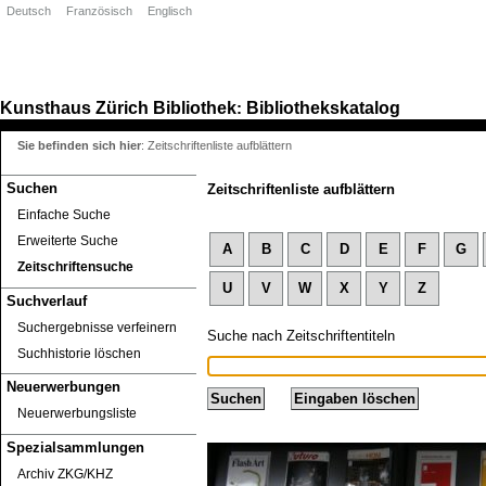
Deutsch
Französisch
Englisch
Kunsthaus Zürich
Bibliothek
Bibliothekskatalog
:
Sie befinden sich hier
:
Zeitschriftenliste aufblättern
Suchen
Zeitschriftenliste aufblättern
Einfache Suche
Erweiterte Suche
A
B
C
D
E
F
G
Zeitschriftensuche
U
V
W
X
Y
Z
Suchverlauf
Suchergebnisse verfeinern
Suche nach Zeitschriftentiteln
Suchhistorie löschen
Neuerwerbungen
Neuerwerbungsliste
Spezialsammlungen
Archiv ZKG/KHZ