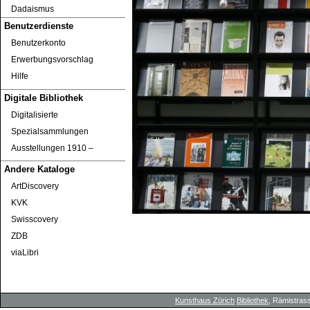
Dadaismus
Benutzerdienste
Benutzerkonto
Erwerbungsvorschlag
Hilfe
Digitale Bibliothek
Digitalisierte
Spezialsammlungen
Ausstellungen 1910 ‒
Andere Kataloge
ArtDiscovery
KVK
Swisscovery
ZDB
viaLibri
Kunsthaus Zürich
Bibliothek
, Rämistrass