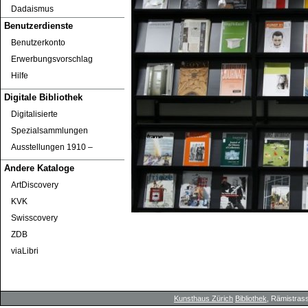
Dadaismus
Benutzerdienste
Benutzerkonto
Erwerbungsvorschlag
Hilfe
Digitale Bibliothek
Digitalisierte
Spezialsammlungen
Ausstellungen 1910 ‒
Andere Kataloge
ArtDiscovery
KVK
Swisscovery
ZDB
viaLibri
Kunsthaus Zürich
Bibliothek
, Rämistrass