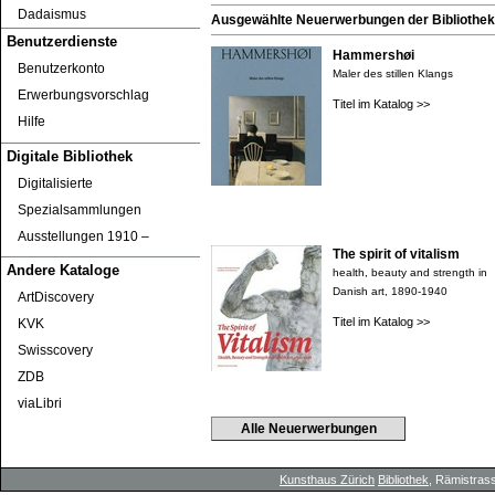
Dadaismus
Ausgewählte Neuerwerbungen der Bibliothek 
Benutzerdienste
Hammershøi
Benutzerkonto
Maler des stillen Klangs
Erwerbungsvorschlag
Titel im Katalog >>
Hilfe
Digitale Bibliothek
Digitalisierte
Spezialsammlungen
Ausstellungen 1910 ‒
The spirit of vitalism
Andere Kataloge
health, beauty and strength in
Danish art, 1890-1940
ArtDiscovery
Titel im Katalog >>
KVK
Swisscovery
ZDB
viaLibri
Alle Neuerwerbungen
Kunsthaus Zürich
Bibliothek
, Rämistrass