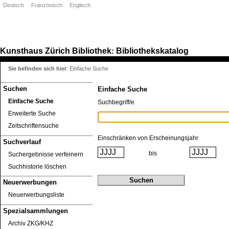
Deutsch
Französisch
Englisch
Kunsthaus Zürich
Bibliothek
Bibliothekskatalog
:
Sie befinden sich hier
:
Einfache Suche
Suchen
Einfache Suche
Einfache Suche
Suchbegriff/e
Erweiterte Suche
Zeitschriftensuche
Einschränken von Erscheinungsjahr
Suchverlauf
bis
Suchergebnisse verfeinern
Suchhistorie löschen
Neuerwerbungen
Neuerwerbungsliste
Spezialsammlungen
Archiv ZKG/KHZ