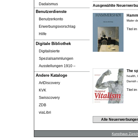
Dadaismus
Ausgewählte Neuerwerbung
Benutzerdienste
Hamme
Benutzerkonto
Maler de
Erwerbungsvorschlag
Titel i
Hilfe
Digitale Bibliothek
Digitalisierte
Spezialsammlungen
Ausstellungen 1910 ‒
The spi
Andere Kataloge
health,
Danish 
ArtDiscovery
Titel i
KVK
Swisscovery
ZDB
viaLibri
Alle Neuerwerbunge
Kunsthaus Züric