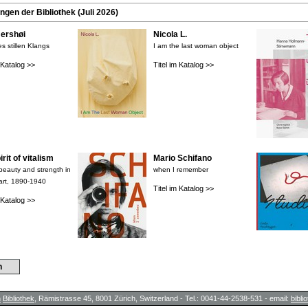
en der Bibliothek (Juli 2026)
rshøi
Nicola L.
s stillen Klangs
I am the last woman object
m Katalog >>
Titel im Katalog >>
rit of vitalism
Mario Schifano
 beauty and strength in
when I remember
art, 1890-1940
Titel im Katalog >>
m Katalog >>
n
h
Bibliothek
, Rämistrasse 45, 8001 Zürich, Switzerland - Tel.: 0041-44-2538-531 - email:
bibl