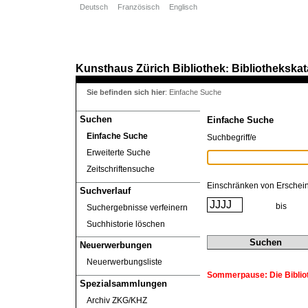
Deutsch
Französisch
Englisch
Kunsthaus Zürich
Bibliothek
Bibliothekskat
:
Sie befinden sich hier
:
Einfache Suche
Suchen
Einfache Suche
Einfache Suche
Suchbegriff/e
Erweiterte Suche
Zeitschriftensuche
Einschränken von Erschei
Suchverlauf
bis
Suchergebnisse verfeinern
Suchhistorie löschen
Neuerwerbungen
Neuerwerbungsliste
Sommerpause: Die Biblioth
Spezialsammlungen
Archiv ZKG/KHZ