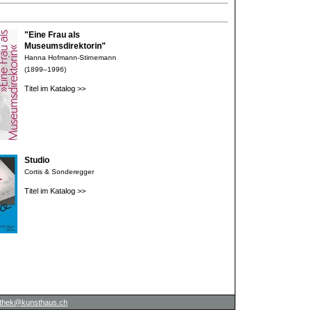
"Eine Frau als
Museumsdirektorin"
Hanna Hofmann-Stirnemann
(1899–1996)
Titel im Katalog >>
Studio
Cortis & Sonderegger
Titel im Katalog >>
iothek@kunsthaus.ch