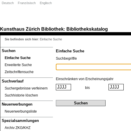
Deutsch
Französisch
Englisch
Kunsthaus Zürich
Bibliothek
Bibliothekskatalog
:
Sie befinden sich hier
:
Einfache Suche
Suchen
Einfache Suche
Einfache Suche
Suchbegriff/e
Erweiterte Suche
Zeitschriftensuche
Einschränken von Erscheinungsjahr
Suchverlauf
bis
Suchergebnisse verfeinern
Suchhistorie löschen
Neuerwerbungen
Neuerwerbungsliste
Spezialsammlungen
Archiv ZKG/KHZ