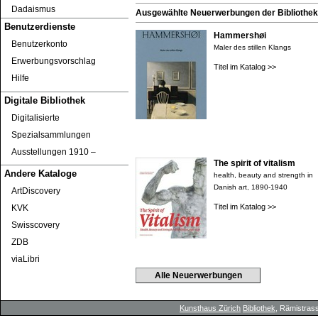
Dadaismus
Ausgewählte Neuerwerbungen der Bibliothek 
Benutzerdienste
Hammershøi
Benutzerkonto
Maler des stillen Klangs
Erwerbungsvorschlag
Titel im Katalog >>
Hilfe
Digitale Bibliothek
Digitalisierte
Spezialsammlungen
Ausstellungen 1910 ‒
The spirit of vitalism
Andere Kataloge
health, beauty and strength in
Danish art, 1890-1940
ArtDiscovery
Titel im Katalog >>
KVK
Swisscovery
ZDB
viaLibri
Alle Neuerwerbungen
Kunsthaus Zürich
Bibliothek
, Rämistrass