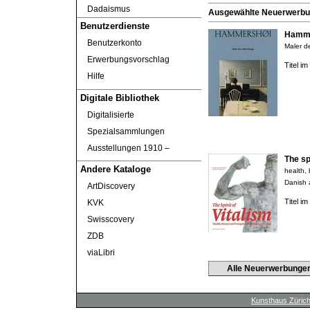
Dadaismus
Ausgewählte Neuerwerbung
Benutzerdienste
Hamme
Benutzerkonto
Maler de
Erwerbungsvorschlag
Titel i
Hilfe
Digitale Bibliothek
Digitalisierte
Spezialsammlungen
Ausstellungen 1910 ‒
The spi
Andere Kataloge
health,
Danish 
ArtDiscovery
Titel i
KVK
Swisscovery
ZDB
viaLibri
Alle Neuerwerbunge
Kunsthaus Züric