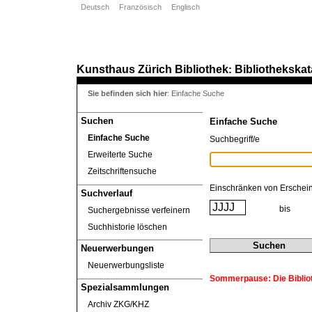
Deutsch
Französisch
Englisch
Kunsthaus Zürich
Bibliothek
Bibliothekskat
:
Sie befinden sich hier
:
Einfache Suche
Suchen
Einfache Suche
Einfache Suche
Suchbegriff/e
Erweiterte Suche
Zeitschriftensuche
Einschränken von Erschei
Suchverlauf
bis
Suchergebnisse verfeinern
Suchhistorie löschen
Neuerwerbungen
Neuerwerbungsliste
Sommerpause: Die Biblioth
Spezialsammlungen
Archiv ZKG/KHZ