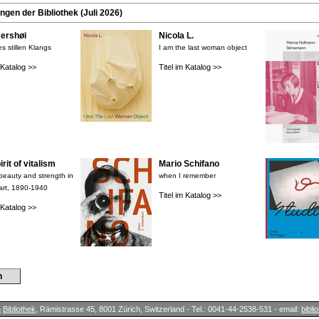
en der Bibliothek (Juli 2026)
rshøi
Nicola L.
s stillen Klangs
I am the last woman object
m Katalog >>
Titel im Katalog >>
rit of vitalism
Mario Schifano
 beauty and strength in
when I remember
art, 1890-1940
Titel im Katalog >>
m Katalog >>
n
h
Bibliothek
, Rämistrasse 45, 8001 Zürich, Switzerland - Tel.: 0041-44-2538-531 - email:
bibl