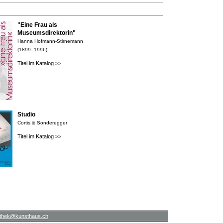
"Eine Frau als
Museumsdirektorin"
Hanna Hofmann-Stirnemann
(1899–1996)
Titel im Katalog >>
Studio
Cortis & Sonderegger
Titel im Katalog >>
iothek@kunsthaus.ch