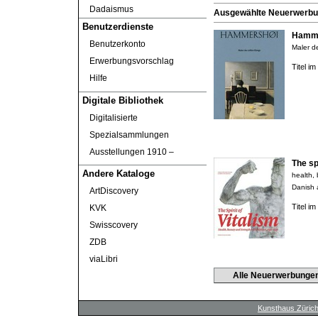
Dadaismus
Ausgewählte Neuerwerbung
Benutzerdienste
Hamme
Benutzerkonto
Maler de
Erwerbungsvorschlag
Titel i
Hilfe
Digitale Bibliothek
Digitalisierte
Spezialsammlungen
Ausstellungen 1910 ‒
The spi
Andere Kataloge
health,
Danish 
ArtDiscovery
Titel i
KVK
Swisscovery
ZDB
viaLibri
Alle Neuerwerbunge
Kunsthaus Züric