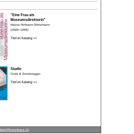
"Eine Frau als
Museumsdirektorin"
Hanna Hofmann-Stirnemann
(1899–1996)
Titel im Katalog >>
Studio
Cortis & Sonderegger
Titel im Katalog >>
iothek@kunsthaus.ch