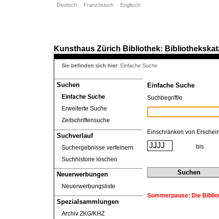
Deutsch
Französisch
Englisch
Kunsthaus Zürich
Bibliothek
Bibliothekskat
:
Sie befinden sich hier
:
Einfache Suche
Suchen
Einfache Suche
Einfache Suche
Suchbegriff/e
Erweiterte Suche
Zeitschriftensuche
Einschränken von Erschei
Suchverlauf
bis
Suchergebnisse verfeinern
Suchhistorie löschen
Neuerwerbungen
Neuerwerbungsliste
Sommerpause: Die Biblioth
Spezialsammlungen
Archiv ZKG/KHZ