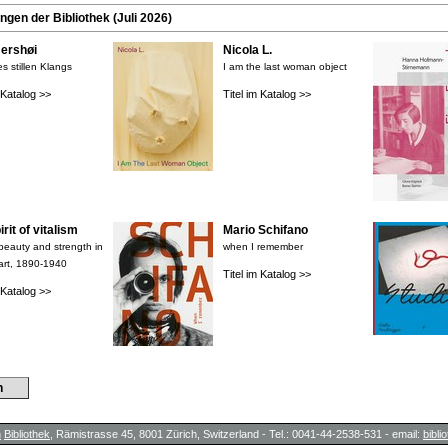
en der Bibliothek (Juli 2026)
rshøi
Nicola L.
s stillen Klangs
I am the last woman object
m Katalog >>
Titel im Katalog >>
rit of vitalism
Mario Schifano
 beauty and strength in
when I remember
art, 1890-1940
Titel im Katalog >>
m Katalog >>
n
h
Bibliothek
, Rämistrasse 45, 8001 Zürich, Switzerland - Tel.: 0041-44-2538-531 - email:
bibl