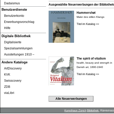
Dadaismus
Ausgewählte Neuerwerbungen der Bibliothek 
Benutzerdienste
Hammershøi
Benutzerkonto
Maler des stillen Klangs
Erwerbungsvorschlag
Titel im Katalog >>
Hilfe
Digitale Bibliothek
Digitalisierte
Spezialsammlungen
Ausstellungen 1910 ‒
The spirit of vitalism
Andere Kataloge
health, beauty and strength in
Danish art, 1890-1940
ArtDiscovery
Titel im Katalog >>
KVK
Swisscovery
ZDB
viaLibri
Alle Neuerwerbungen
Kunsthaus Zürich
Bibliothek
, Rämistrass