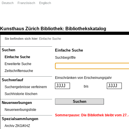
Deutsch
Französisch
Englisch
Kunsthaus Zürich
Bibliothek
Bibliothekskatalog
:
Sie befinden sich hier
:
Einfache Suche
Suchen
Einfache Suche
Einfache Suche
Suchbegriff/e
Erweiterte Suche
Zeitschriftensuche
Einschränken von Erscheinungsjahr
Suchverlauf
bis
Suchergebnisse verfeinern
Suchhistorie löschen
Neuerwerbungen
Neuerwerbungsliste
Sommerpause: Die Bibliothek bleibt vom 27. J
Spezialsammlungen
Archiv ZKG/KHZ