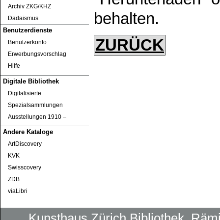
Archiv ZKG/KHZ
behalten.
Dadaismus
Benutzerdienste
ZURÜCK
Benutzerkonto
Erwerbungsvorschlag
Hilfe
Digitale Bibliothek
Digitalisierte
Spezialsammlungen
Ausstellungen 1910 ‒
Andere Kataloge
ArtDiscovery
KVK
Swisscovery
ZDB
viaLibri
Kunsthaus Zürich
Bibliothek
, Rämi