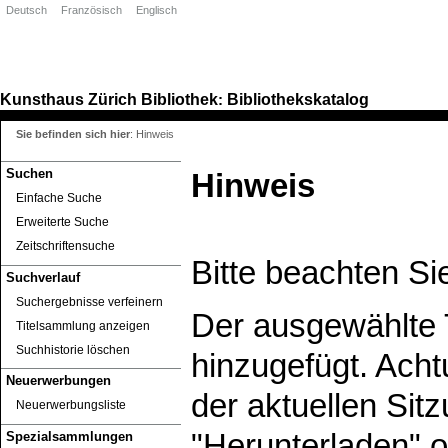
Deutsch
Französisch
Englisch
Kunsthaus Zürich
Bibliothek
Bibliothekskatalog
:
Sie befinden sich hier
:
Hinweis
Suchen
Hinweis
Einfache Suche
Erweiterte Suche
Zeitschriftensuche
Bitte beachten Si
Suchverlauf
Suchergebnisse verfeinern
Der ausgewählte T
Titelsammlung anzeigen
Suchhistorie löschen
hinzugefügt. Ach
Neuerwerbungen
der aktuellen Sitz
Neuerwerbungsliste
"Herunterladen" o
Spezialsammlungen