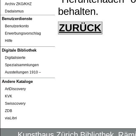
Archiv ZKG/KHZ
behalten.
Dadaismus
Benutzerdienste
ZURÜCK
Benutzerkonto
Erwerbungsvorschlag
Hilfe
Digitale Bibliothek
Digitalisierte
Spezialsammlungen
Ausstellungen 1910 ‒
Andere Kataloge
ArtDiscovery
KVK
Swisscovery
ZDB
viaLibri
Kunsthaus Zürich
Bibliothek
, Rämi