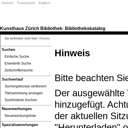
Deutsch
Französisch
Englisch
Kunsthaus Zürich
Bibliothek
Bibliothekskatalog
:
Sie befinden sich hier
:
Hinweis
Suchen
Hinweis
Einfache Suche
Erweiterte Suche
Zeitschriftensuche
Bitte beachten Si
Suchverlauf
Suchergebnisse verfeinern
Der ausgewählte T
Titelsammlung anzeigen
Suchhistorie löschen
hinzugefügt. Ach
Neuerwerbungen
der aktuellen Sitz
Neuerwerbungsliste
"Herunterladen" o
Spezialsammlungen