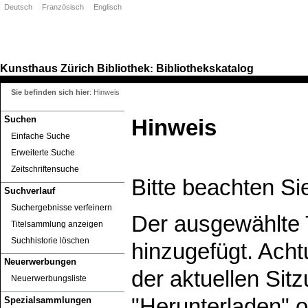
Deutsch
Französisch
Englisch
Kunsthaus Zürich
Bibliothek
Bibliothekskatalog
:
Sie befinden sich hier
:
Hinweis
Suchen
Hinweis
Einfache Suche
Erweiterte Suche
Zeitschriftensuche
Bitte beachten Si
Suchverlauf
Suchergebnisse verfeinern
Der ausgewählte T
Titelsammlung anzeigen
Suchhistorie löschen
hinzugefügt. Ach
Neuerwerbungen
der aktuellen Sitz
Neuerwerbungsliste
"Herunterladen" o
Spezialsammlungen