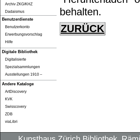
Archiv ZKG/KHZ
behalten.
Dadaismus
Benutzerdienste
ZURÜCK
Benutzerkonto
Erwerbungsvorschlag
Hilfe
Digitale Bibliothek
Digitalisierte
Spezialsammlungen
Ausstellungen 1910 ‒
Andere Kataloge
ArtDiscovery
KVK
Swisscovery
ZDB
viaLibri
Kunsthaus Zürich
Bibliothek
, Rämi