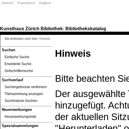
Deutsch
Französisch
Englisch
Kunsthaus Zürich
Bibliothek
Bibliothekskatalog
:
Sie befinden sich hier
:
Hinweis
Suchen
Hinweis
Einfache Suche
Erweiterte Suche
Zeitschriftensuche
Bitte beachten Si
Suchverlauf
Suchergebnisse verfeinern
Der ausgewählte T
Titelsammlung anzeigen
Suchhistorie löschen
hinzugefügt. Ach
Neuerwerbungen
der aktuellen Sitz
Neuerwerbungsliste
"Herunterladen" o
Spezialsammlungen