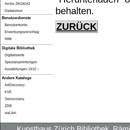
Archiv ZKG/KHZ
behalten.
Dadaismus
Benutzerdienste
ZURÜCK
Benutzerkonto
Erwerbungsvorschlag
Hilfe
Digitale Bibliothek
Digitalisierte
Spezialsammlungen
Ausstellungen 1910 ‒
Andere Kataloge
ArtDiscovery
KVK
Swisscovery
ZDB
viaLibri
Kunsthaus Zürich
Bibliothek
, Rämi