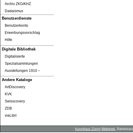
Archiv ZKG/KHZ
Dadaismus
Benutzerdienste
Benutzerkonto
Erwerbungsvorschlag
Hilfe
Digitale Bibliothek
Digitalisierte
Spezialsammlungen
Ausstellungen 1910 ‒
Andere Kataloge
ArtDiscovery
KVK
Swisscovery
ZDB
viaLibri
Kunsthaus Zürich
Bibliothek
, Rämistrass