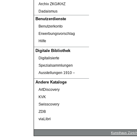
Archiv ZKG/KHZ
Dadaismus
Benutzerdienste
Benutzerkonto
Erwerbungsvorschlag
Hilfe
Digitale Bibliothek
Digitalisierte
Spezialsammlungen
Ausstellungen 1910 ‒
Andere Kataloge
ArtDiscovery
KVK
Swisscovery
ZDB
viaLibri
Kunsthaus Züric