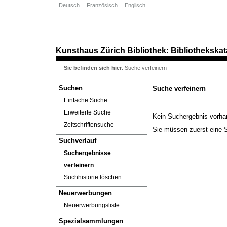
Deutsch
Französisch
Englisch
Kunsthaus Zürich
Bibliothek
Bibliothekskat
:
Sie befinden sich hier
:
Suche verfeinern
Suchen
Suche verfeinern
Einfache Suche
Erweiterte Suche
Kein Suchergebnis vorh
Zeitschriftensuche
Sie müssen zuerst eine 
Suchverlauf
Suchergebnisse
verfeinern
Suchhistorie löschen
Neuerwerbungen
Neuerwerbungsliste
Spezialsammlungen