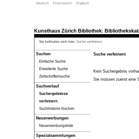
Deutsch
Französisch
Englisch
Kunsthaus Zürich
Bibliothek
Bibliothekskat
:
Sie befinden sich hier
:
Suche verfeinern
Suchen
Suche verfeinern
Einfache Suche
Erweiterte Suche
Kein Suchergebnis vorh
Zeitschriftensuche
Sie müssen zuerst eine 
Suchverlauf
Suchergebnisse
verfeinern
Suchhistorie löschen
Neuerwerbungen
Neuerwerbungsliste
Spezialsammlungen