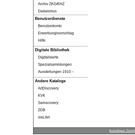
Archiv ZKG/KHZ
Dadaismus
Benutzerdienste
Benutzerkonto
Erwerbungsvorschlag
Hilfe
Digitale Bibliothek
Digitalisierte
Spezialsammlungen
Ausstellungen 1910 ‒
Andere Kataloge
ArtDiscovery
KVK
Swisscovery
ZDB
viaLibri
Kunsthaus Züric