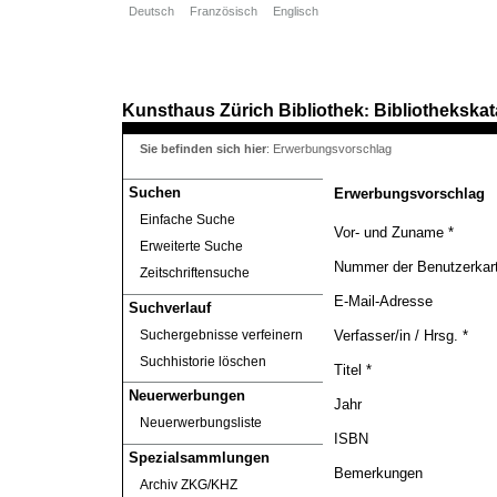
Deutsch
Französisch
Englisch
Kunsthaus Zürich
Bibliothek
Bibliothekskat
:
Sie befinden sich hier
:
Erwerbungsvorschlag
Suchen
Erwerbungsvorschlag
Einfache Suche
Vor- und Zuname *
Erweiterte Suche
Nummer der Benutzerkart
Zeitschriftensuche
E-Mail-Adresse
Suchverlauf
Suchergebnisse verfeinern
Verfasser/in / Hrsg. *
Suchhistorie löschen
Titel *
Neuerwerbungen
Jahr
Neuerwerbungsliste
ISBN
Spezialsammlungen
Bemerkungen
Archiv ZKG/KHZ