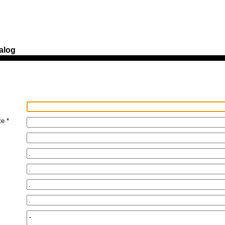
alog
e *