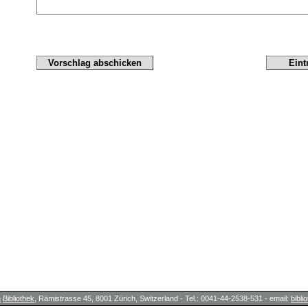
h
Bibliothek
, Rämistrasse 45, 8001 Zürich, Switzerland - Tel.: 0041-44-2538-531 - email:
bibl