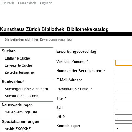
Deutsch
Französisch
Englisch
Kunsthaus Zürich
Bibliothek
Bibliothekskatalog
:
Sie befinden sich hier
:
Erwerbungsvorschlag
Suchen
Erwerbungsvorschlag
Einfache Suche
Vor- und Zuname *
Erweiterte Suche
Nummer der Benutzerkarte *
Zeitschriftensuche
E-Mail-Adresse
Suchverlauf
Suchergebnisse verfeinern
Verfasser/in / Hrsg. *
Suchhistorie löschen
Titel *
Neuerwerbungen
Jahr
Neuerwerbungsliste
ISBN
Spezialsammlungen
Bemerkungen
Archiv ZKG/KHZ