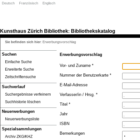
Deutsch
Französisch
Englisch
Kunsthaus Zürich
Bibliothek
Bibliothekskatalog
:
Sie befinden sich hier
:
Erwerbungsvorschlag
Suchen
Erwerbungsvorschlag
Einfache Suche
Vor- und Zuname *
Erweiterte Suche
Nummer der Benutzerkarte *
Zeitschriftensuche
E-Mail-Adresse
Suchverlauf
Suchergebnisse verfeinern
Verfasser/in / Hrsg. *
Suchhistorie löschen
Titel *
Neuerwerbungen
Jahr
Neuerwerbungsliste
ISBN
Spezialsammlungen
Bemerkungen
Archiv ZKG/KHZ