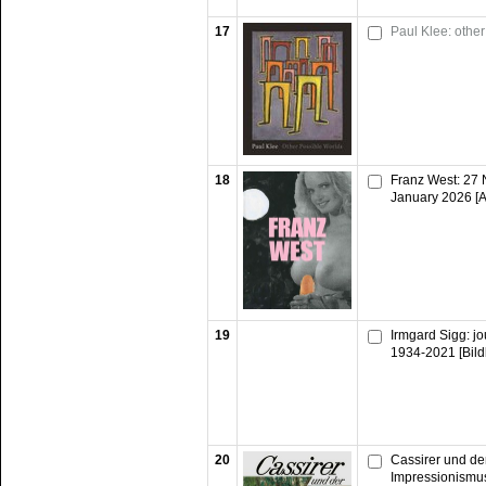
17
Paul Klee: other
18
Franz West: 27
January 2026 [A
19
Irmgard Sigg: jo
1934-2021 [Bil
20
Cassirer und de
Impressionismus