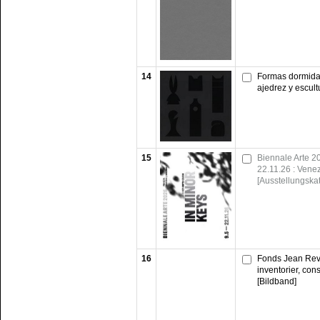
14
Formas dormidas
ajedrez y escult
15
Biennale Arte 20
22.11.26 : Venez
[Ausstellungska
16
Fonds Jean Revil
inventorier, cons
[Bildband]