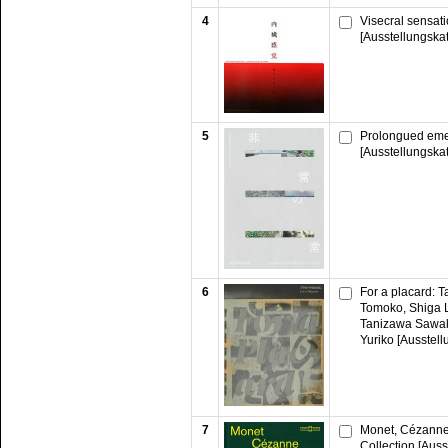
4
Visecral sensati
[Ausstellungska
5
Prolongued eme
[Ausstellungska
6
For a placard: 
Tomoko, Shiga 
Tanizawa Sawak
Yuriko [Ausstell
7
Monet, Cézanne,
Collection [Auss