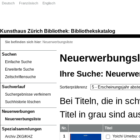
Deutsch
Französisch
Englisch
Kunsthaus Zürich
Bibliothek
Bibliothekskatalog
:
Sie befinden sich hier
:
Neuerwerbungsliste
Suchen
Neuerwerbungsl
Einfache Suche
Erweiterte Suche
Ihre Suche:
Neuerwe
Zeitschriftensuche
Suchverlauf
Sortierpräferenz
Suchergebnisse verfeinern
Bei Titeln, die in 
Suchhistorie löschen
Titel in grau sind au
Neuerwerbungen
Neuerwerbungsliste
Nr.
Titel
Spezialsammlungen
1
Yoichi Umetsu: 
Archiv ZKG/KHZ