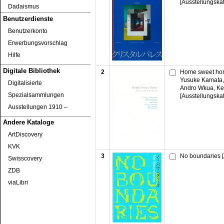
[Ausstellungska
Dadaismus
Benutzerdienste
Benutzerkonto
Erwerbungsvorschlag
Hilfe
Digitale Bibliothek
2
Home sweet ho
Yusuke Kamata, 
Digitalisierte
Andro Wkua, Ke
Spezialsammlungen
[Ausstellungska
Ausstellungen 1910 ‒
Andere Kataloge
ArtDiscovery
KVK
3
No boundaries [
Swisscovery
ZDB
viaLibri