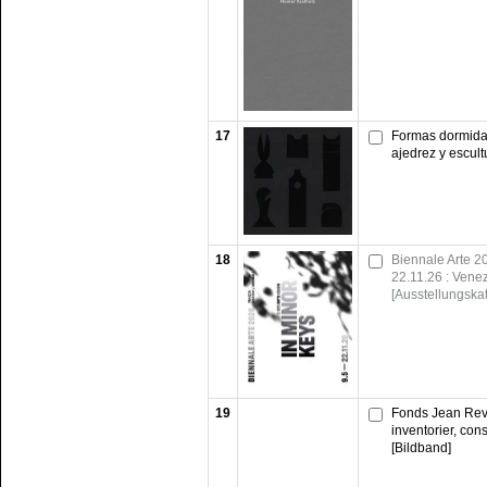
17
Formas dormidas
ajedrez y escult
18
Biennale Arte 20
22.11.26 : Venez
[Ausstellungska
19
Fonds Jean Revil
inventorier, cons
[Bildband]