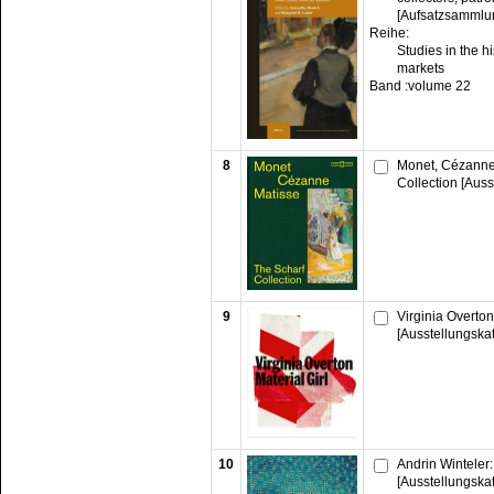
[Aufsatzsammlu
Reihe:
Studies in the hi
markets
Band :
volume 22
8
Monet, Cézanne,
Collection [Auss
9
Virginia Overton:
[Ausstellungska
10
Andrin Winteler: 
[Ausstellungska