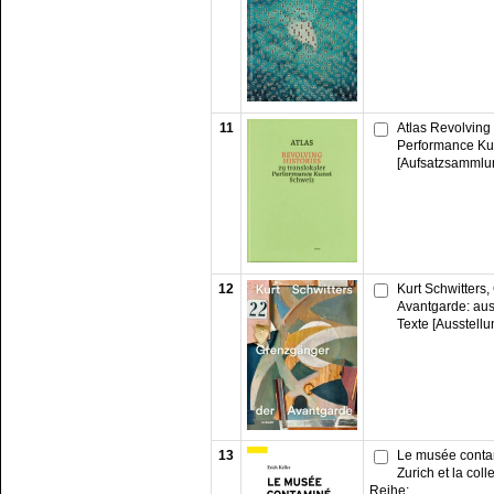
11
Atlas Revolving 
Performance Ku
[Aufsatzsammlu
12
Kurt Schwitters
Avantgarde: au
Texte [Ausstellu
13
Le musée conta
Zurich et la coll
Reihe: