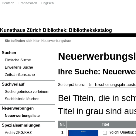
Deutsch
Französisch
Englisch
Kunsthaus Zürich
Bibliothek
Bibliothekskatalog
:
Sie befinden sich hier
:
Neuerwerbungsliste
Suchen
Neuerwerbungsl
Einfache Suche
Erweiterte Suche
Ihre Suche:
Neuerwe
Zeitschriftensuche
Suchverlauf
Sortierpräferenz
Suchergebnisse verfeinern
Bei Titeln, die in 
Suchhistorie löschen
Titel in grau sind au
Neuerwerbungen
Neuerwerbungsliste
Nr.
Titel
Spezialsammlungen
1
Yoichi Umetsu: 
Archiv ZKG/KHZ