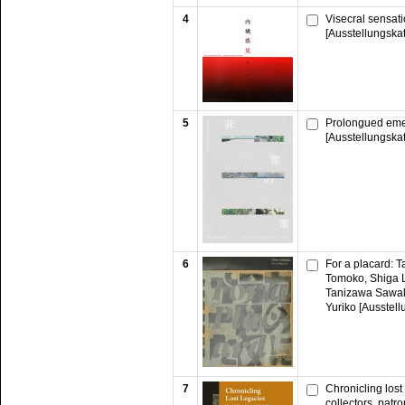
4
Visecral sensati
[Ausstellungska
5
Prolongued eme
[Ausstellungska
6
For a placard: 
Tomoko, Shiga 
Tanizawa Sawak
Yuriko [Ausstell
7
Chronicling los
collectors, patr