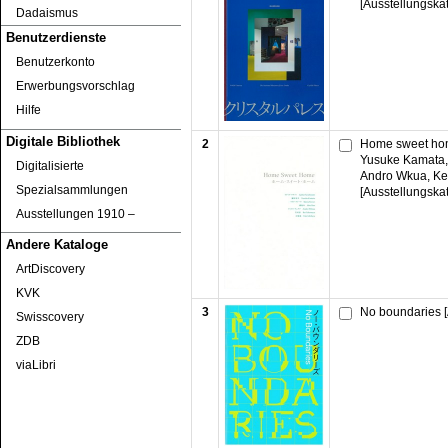
[Ausstellungska
Dadaismus
Benutzerdienste
Benutzerkonto
Erwerbungsvorschlag
Hilfe
Digitale Bibliothek
2
Home sweet ho
Yusuke Kamata, 
Digitalisierte
Andro Wkua, Ke
Spezialsammlungen
[Ausstellungska
Ausstellungen 1910 ‒
Andere Kataloge
ArtDiscovery
KVK
3
No boundaries [
Swisscovery
ZDB
viaLibri