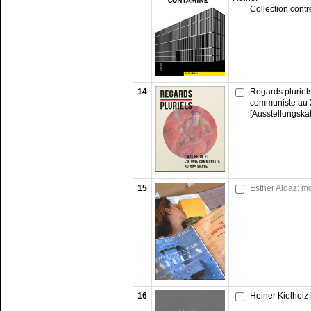
Collection cont
14
Regards pluriels:
communiste au 
[Ausstellungska
15
Esther Aldaz: mo
16
Heiner Kielholz 