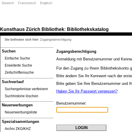
Deutsch
Französisch
Englisch
Kunsthaus Zürich
Bibliothek
Bibliothekskatalog
:
Sie befinden sich hier
:
Zugangsberechtigung
Suchen
Zugangsberechtigung
Einfache Suche
Anmeldung mit Benutzernummer und Kennw
Erweiterte Suche
Für den Zugang zu Ihrem Bibliothekskonto g
Zeitschriftensuche
Bitte ändern Sie Ihr Kennwort nach der erst
Suchverlauf
Bitte geben Sie Ihre Benutzernummer und Ih
Suchergebnisse verfeinern
Haben Sie Ihr Passwort vergessen?
Suchhistorie löschen
Benutzernummer:
Neuerwerbungen
Neuerwerbungsliste
Spezialsammlungen
Archiv ZKG/KHZ