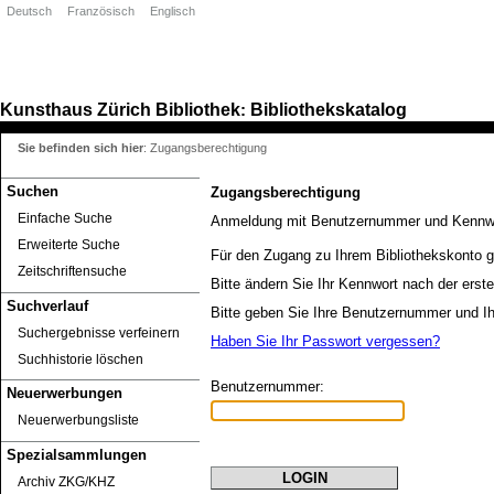
Deutsch
Französisch
Englisch
Kunsthaus Zürich
Bibliothek
Bibliothekskatalog
:
Sie befinden sich hier
:
Zugangsberechtigung
Suchen
Zugangsberechtigung
Einfache Suche
Anmeldung mit Benutzernummer und Kennw
Erweiterte Suche
Für den Zugang zu Ihrem Bibliothekskonto g
Zeitschriftensuche
Bitte ändern Sie Ihr Kennwort nach der erst
Suchverlauf
Bitte geben Sie Ihre Benutzernummer und Ih
Suchergebnisse verfeinern
Haben Sie Ihr Passwort vergessen?
Suchhistorie löschen
Benutzernummer:
Neuerwerbungen
Neuerwerbungsliste
Spezialsammlungen
Archiv ZKG/KHZ