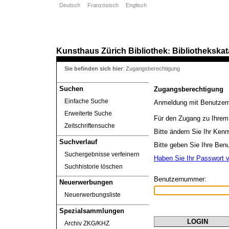
Deutsch
Französisch
Englisch
Kunsthaus Zürich
Bibliothek
Bibliothekskat
:
Sie befinden sich hier
:
Zugangsberechtigung
Suchen
Zugangsberechtigung
Einfache Suche
Anmeldung mit Benutzer
Erweiterte Suche
Für den Zugang zu Ihrem 
Zeitschriftensuche
Bitte ändern Sie Ihr Kenn
Suchverlauf
Bitte geben Sie Ihre Ben
Suchergebnisse verfeinern
Haben Sie Ihr Passwort 
Suchhistorie löschen
Benutzernummer:
Neuerwerbungen
Neuerwerbungsliste
Spezialsammlungen
Archiv ZKG/KHZ