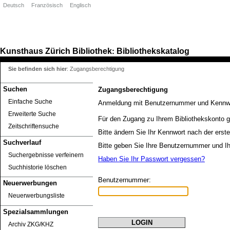
Deutsch
Französisch
Englisch
Kunsthaus Zürich
Bibliothek
Bibliothekskatalog
:
Sie befinden sich hier
:
Zugangsberechtigung
Suchen
Zugangsberechtigung
Einfache Suche
Anmeldung mit Benutzernummer und Kennw
Erweiterte Suche
Für den Zugang zu Ihrem Bibliothekskonto g
Zeitschriftensuche
Bitte ändern Sie Ihr Kennwort nach der erst
Suchverlauf
Bitte geben Sie Ihre Benutzernummer und Ih
Suchergebnisse verfeinern
Haben Sie Ihr Passwort vergessen?
Suchhistorie löschen
Benutzernummer:
Neuerwerbungen
Neuerwerbungsliste
Spezialsammlungen
Archiv ZKG/KHZ