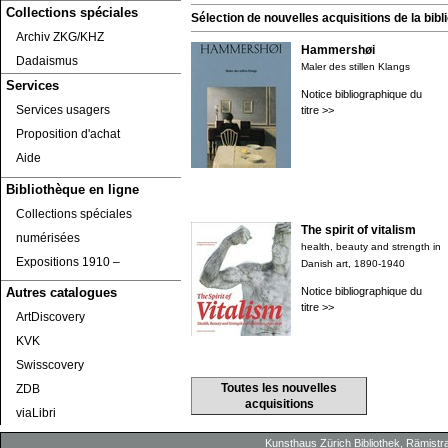
Collections spéciales
Sélection de nouvelles acquisitions de la bibli
Archiv ZKG/KHZ
Hammershøi
Dadaismus
Maler des stillen Klangs
Services
Notice bibliographique du
Services usagers
titre >>
Proposition d'achat
Aide
Bibliothèque en ligne
Collections spéciales
The spirit of vitalism
numérisées
health, beauty and strength in
Expositions 1910 ‒
Danish art, 1890-1940
Notice bibliographique du
Autres catalogues
titre >>
ArtDiscovery
KVK
Swisscovery
Toutes les nouvelles
ZDB
acquisitions
viaLibri
Kunsthaus Zürich
Bibliothek
, Rämistr