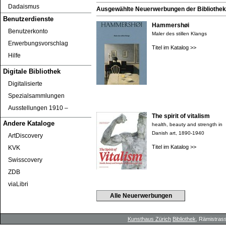
Dadaismus
Ausgewählte Neuerwerbungen der Bibliothek 
Benutzerdienste
Hammershøi
Benutzerkonto
Maler des stillen Klangs
Erwerbungsvorschlag
Titel im Katalog >>
Hilfe
Digitale Bibliothek
Digitalisierte
Spezialsammlungen
Ausstellungen 1910 ‒
The spirit of vitalism
Andere Kataloge
health, beauty and strength in
Danish art, 1890-1940
ArtDiscovery
Titel im Katalog >>
KVK
Swisscovery
ZDB
viaLibri
Alle Neuerwerbungen
Kunsthaus Zürich
Bibliothek
, Rämistrass