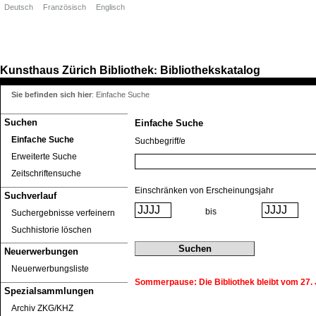
Deutsch
Französisch
Englisch
Kunsthaus Zürich
Bibliothek
Bibliothekskatalog
:
Sie befinden sich hier
:
Einfache Suche
Suchen
Einfache Suche
Einfache Suche
Suchbegriff/e
Erweiterte Suche
Zeitschriftensuche
Einschränken von Erscheinungsjahr
Suchverlauf
bis
Suchergebnisse verfeinern
Suchhistorie löschen
Neuerwerbungen
Neuerwerbungsliste
Sommerpause: Die Bibliothek bleibt vom 27. J
Spezialsammlungen
Archiv ZKG/KHZ