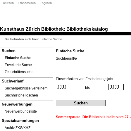
Deutsch
Französisch
Englisch
Kunsthaus Zürich
Bibliothek
Bibliothekskatalog
:
Sie befinden sich hier
:
Einfache Suche
Suchen
Einfache Suche
Einfache Suche
Suchbegriff/e
Erweiterte Suche
Zeitschriftensuche
Einschränken von Erscheinungsjahr
Suchverlauf
bis
Suchergebnisse verfeinern
Suchhistorie löschen
Neuerwerbungen
Neuerwerbungsliste
Sommerpause: Die Bibliothek bleibt vom 27. J
Spezialsammlungen
Archiv ZKG/KHZ