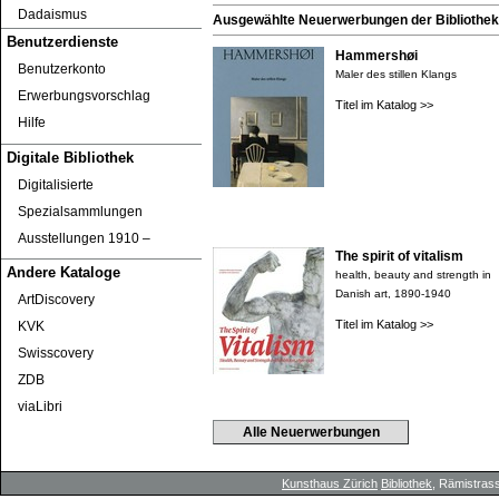
Dadaismus
Ausgewählte Neuerwerbungen der Bibliothek 
Benutzerdienste
Hammershøi
Benutzerkonto
Maler des stillen Klangs
Erwerbungsvorschlag
Titel im Katalog >>
Hilfe
Digitale Bibliothek
Digitalisierte
Spezialsammlungen
Ausstellungen 1910 ‒
The spirit of vitalism
Andere Kataloge
health, beauty and strength in
Danish art, 1890-1940
ArtDiscovery
Titel im Katalog >>
KVK
Swisscovery
ZDB
viaLibri
Alle Neuerwerbungen
Kunsthaus Zürich
Bibliothek
, Rämistrass