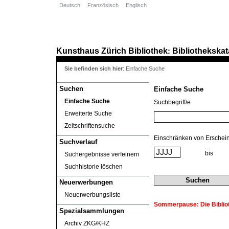
Deutsch
Französisch
Englisch
Kunsthaus Zürich
Bibliothek
Bibliothekskat
:
Sie befinden sich hier
:
Einfache Suche
Suchen
Einfache Suche
Einfache Suche
Suchbegriff/e
Erweiterte Suche
Zeitschriftensuche
Einschränken von Erschei
Suchverlauf
bis
Suchergebnisse verfeinern
Suchhistorie löschen
Neuerwerbungen
Neuerwerbungsliste
Sommerpause: Die Biblioth
Spezialsammlungen
Archiv ZKG/KHZ