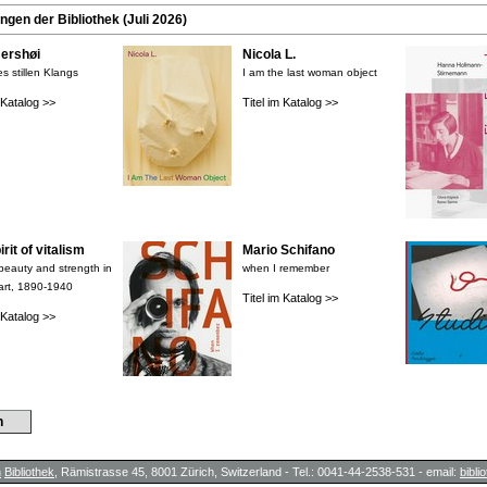
en der Bibliothek (Juli 2026)
rshøi
Nicola L.
s stillen Klangs
I am the last woman object
m Katalog >>
Titel im Katalog >>
rit of vitalism
Mario Schifano
 beauty and strength in
when I remember
art, 1890-1940
Titel im Katalog >>
m Katalog >>
n
h
Bibliothek
, Rämistrasse 45, 8001 Zürich, Switzerland - Tel.: 0041-44-2538-531 - email:
bibl