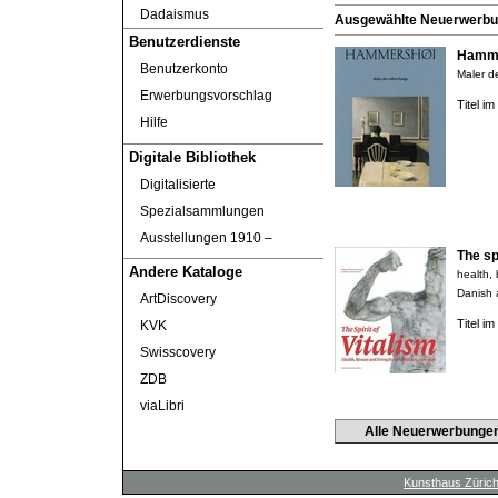
Dadaismus
Ausgewählte Neuerwerbung
Benutzerdienste
Hamme
Benutzerkonto
Maler de
Erwerbungsvorschlag
Titel i
Hilfe
Digitale Bibliothek
Digitalisierte
Spezialsammlungen
Ausstellungen 1910 ‒
The spi
Andere Kataloge
health,
Danish 
ArtDiscovery
Titel i
KVK
Swisscovery
ZDB
viaLibri
Alle Neuerwerbunge
Kunsthaus Züric