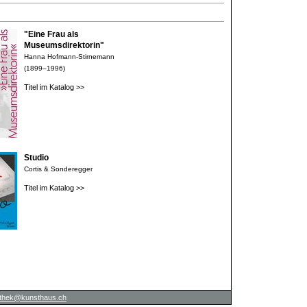
"Eine Frau als
Museumsdirektorin"
Hanna Hofmann-Stirnemann
(1899–1996)
Titel im Katalog >>
Studio
Cortis & Sonderegger
Titel im Katalog >>
iothek@kunsthaus.ch