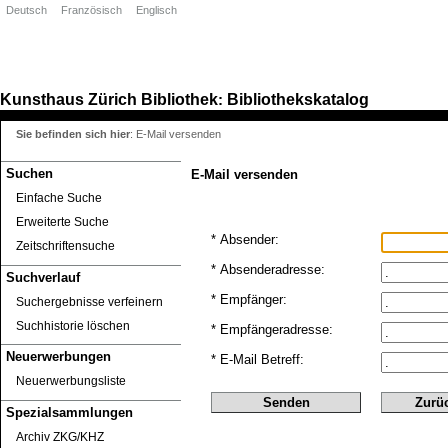
Deutsch
Französisch
Englisch
Kunsthaus Zürich
Bibliothek
Bibliothekskatalog
:
Sie befinden sich hier
:
E-Mail versenden
Suchen
E-Mail versenden
Einfache Suche
Erweiterte Suche
* Absender:
Zeitschriftensuche
* Absenderadresse:
Suchverlauf
* Empfänger:
Suchergebnisse verfeinern
Suchhistorie löschen
* Empfängeradresse:
Neuerwerbungen
* E-Mail Betreff:
Neuerwerbungsliste
Spezialsammlungen
Archiv ZKG/KHZ