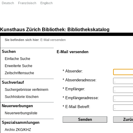
Deutsch
Französisch
Englisch
Kunsthaus Zürich
Bibliothek
Bibliothekskatalog
:
Sie befinden sich hier
:
E-Mail versenden
Suchen
E-Mail versenden
Einfache Suche
Erweiterte Suche
* Absender:
Zeitschriftensuche
* Absenderadresse:
Suchverlauf
* Empfänger:
Suchergebnisse verfeinern
Suchhistorie löschen
* Empfängeradresse:
Neuerwerbungen
* E-Mail Betreff:
Neuerwerbungsliste
Spezialsammlungen
Archiv ZKG/KHZ