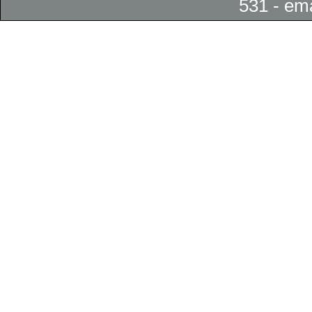
531 - em