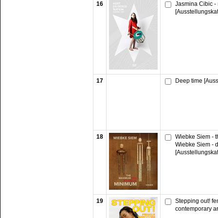
16
Jasmina Cibic -
[Ausstellungska
17
Deep time [Auss
18
Wiebke Siem - 
Wiebke Siem - 
[Ausstellungska
19
Stepping out! fe
contemporary ar