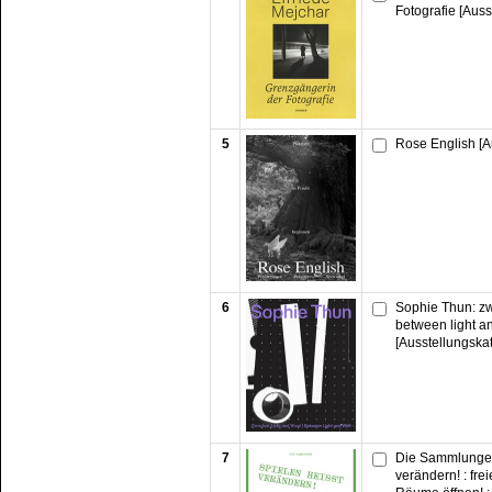
Fotografie [Auss
5
Rose English [A
6
Sophie Thun: z
between light a
[Ausstellungska
7
Die Sammlungen
verändern! : frei