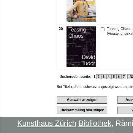
20
Teasing Chaos 
[Ausstellungska
Suchergebnisseite:
1
2
3
4
5
6
7
Nä
Bei Titeln, die in schwarz angezeigt werden, si
Kunsthaus Zürich
Bibliothek
, Rämi