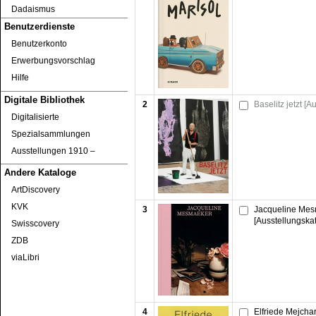
Dadaismus
Benutzerdienste
Benutzerkonto
Erwerbungsvorschlag
Hilfe
Digitale Bibliothek
2
Baselitz jetzt [
Digitalisierte
Spezialsammlungen
Ausstellungen 1910 ‒
Andere Kataloge
ArtDiscovery
KVK
3
Jacqueline Mesm
[Ausstellungska
Swisscovery
ZDB
viaLibri
4
Elfriede Mejchar