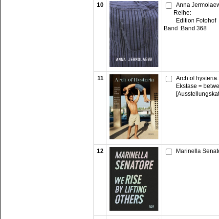
10
Anna Jermolaew
Reihe:
Edition Fotohof
Band :
Band 368
11
Arch of hysteri
Ekstase = betw
[Ausstellungska
12
Marinella Senat