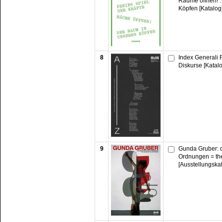
Räume öffnen! :
Köpfen [Katalog
8
Index Generali 
Diskurse [Katalo
9
Gunda Gruber: d
Ordnungen = the
[Ausstellungska