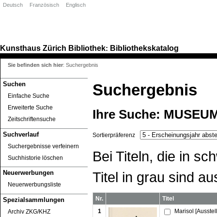
Deutsch
Französisch
Englisch
Kunsthaus Zürich
Bibliothek
Bibliothekskatalog
:
Sie befinden sich hier
:
Suchergebnis
Suchen
Suchergebnis
Einfache Suche
Erweiterte Suche
Ihre Suche:
MUSEUM
Zeitschriftensuche
Suchverlauf
Sortierpräferenz
Suchergebnisse verfeinern
Bei Titeln, die in 
Suchhistorie löschen
Titel in grau sind au
Neuerwerbungen
Neuerwerbungsliste
Nr.
Titel
Spezialsammlungen
1
Marisol [Ausstel
Archiv ZKG/KHZ