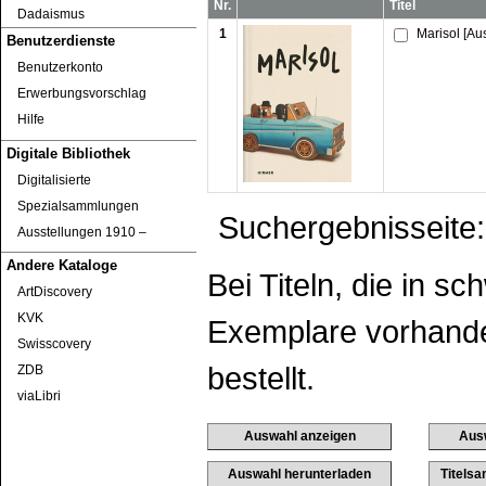
Nr.
Titel
Dadaismus
1
Marisol [Au
Benutzerdienste
Benutzerkonto
Erwerbungsvorschlag
Hilfe
Digitale Bibliothek
Digitalisierte
Spezialsammlungen
Suchergebnisseite:
Ausstellungen 1910 ‒
Andere Kataloge
Bei Titeln, die in s
ArtDiscovery
KVK
Exemplare vorhanden
Swisscovery
bestellt.
ZDB
viaLibri