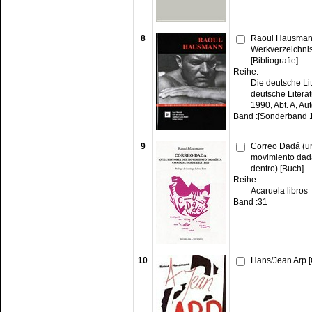
8
Raoul Hausman
Werkverzeichnis,
[Bibliografie]
Reihe:
Die deutsche Li
deutsche Litera
1990, Abt. A, Au
Band :
[Sonderband 1
9
Correo Dadá (un
movimiento dad
dentro) [Buch]
Reihe:
Acaruela libros
Band :
31
10
Hans/Jean Arp [