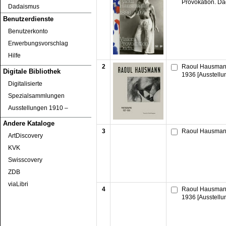
Provokation. Da
Dadaismus
Benutzerdienste
Benutzerkonto
Erwerbungsvorschlag
Hilfe
2
Raoul Hausmann
Digitale Bibliothek
1936 [Ausstellu
Digitalisierte
Spezialsammlungen
Ausstellungen 1910 ‒
Andere Kataloge
3
Raoul Hausmann
ArtDiscovery
KVK
Swisscovery
ZDB
viaLibri
4
Raoul Hausmann
1936 [Ausstellu