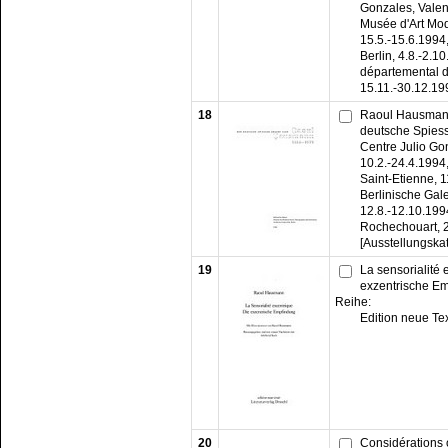
Gonzales, Valen
Musée d'Art Mod
15.5.-15.6.1994,
Berlin, 4.8.-2.
départemental 
15.11.-30.12.19
18
Raoul Hausmann
deutsche Spiesse
Centre Julio Go
10.2.-24.4.1994
Saint-Etienne, 1
Berlinische Gale
12.8.-12.10.199
Rochechouart, 
[Ausstellungska
19
La sensorialité 
exzentrische Em
Reihe:
Edition neue Te
20
Considérations o