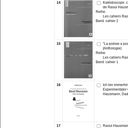
14
Kaléidoscope: c
de Raoul Hausm
Reihe:
Les cahiers Ra
Band :
cahier 2
15
"La poésie a po
[Anthologie]
Reihe:
Les cahiers Ra
Band :
cahier 1
16
Ich bin immerhin
Experimentator 
Hausmann, Dad
17
Raoul Hausmann