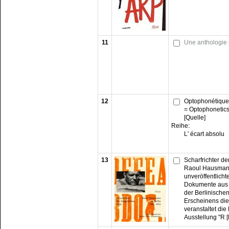
11
Une anthologie 
12
Optophonétique,
= Optophonetics,
[Quelle]
Reihe:
L' écart absolu
13
Scharfrichter de
Raoul Hausmann
unveröffentlichte
Dokumente aus 
der Berlinischen
Erscheinens die
veranstaltet die
Ausstellung "R 