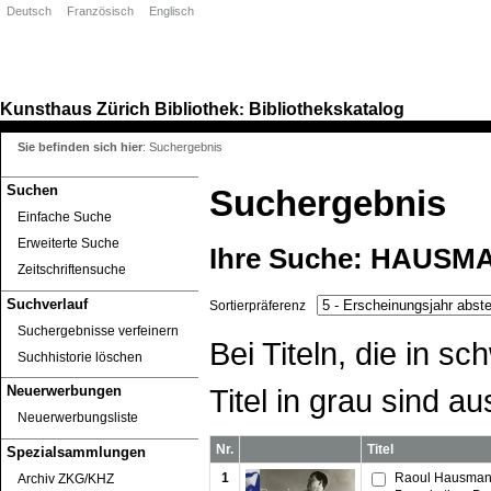
Deutsch
Französisch
Englisch
Kunsthaus Zürich
Bibliothek
Bibliothekskatalog
:
Sie befinden sich hier
:
Suchergebnis
Suchen
Suchergebnis
Einfache Suche
Erweiterte Suche
Ihre Suche:
HAUSMA
Zeitschriftensuche
Suchverlauf
Sortierpräferenz
Suchergebnisse verfeinern
Bei Titeln, die in 
Suchhistorie löschen
Titel in grau sind au
Neuerwerbungen
Neuerwerbungsliste
Nr.
Titel
Spezialsammlungen
1
Raoul Hausmann
Archiv ZKG/KHZ