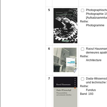
5
Photographische
Photographie 1
[Aufsatzsammlu
Reihe:
Photogramme
6
Raoul Hausmann
demeures apatri
Reihe:
Architecture
7
Dada-Wissenscha
und technische 
Reihe:
Fundus
Band :
193