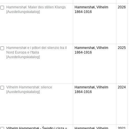
Hammershøi: Maler des stillen Klangs
Hammershøi, Vilhelm
2026
[Ausstellungskatalog]
1864-1916
Hammershøi e i pittori del silenzio tra il
Hammershøi, Vilhelm
2025
Nord Europa e l'Italia
1864-1916
[Ausstellungskatalog]
Vilhelm Hammershøi: silence
Hammershøi, Vilhelm
2024
[Ausstellungskatalog]
1864-1916
Vilhelm Hammershøi - Światło i cisza =
Hammershøi, Vilhelm
2021