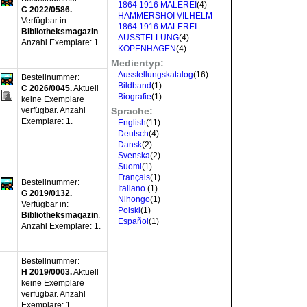
1864 1916 MALEREI
(4)
C 2022/0586.
HAMMERSHOI VILHELM
Verfügbar in:
1864 1916 MALEREI
Bibliotheksmagazin
.
AUSSTELLUNG
(4)
Anzahl Exemplare:
1.
KOPENHAGEN
(4)
Medientyp:
Ausstellungskatalog
(16)
Bestellnummer:
Bildband
(1)
C 2026/0045.
Aktuell
Biografie
(1)
keine Exemplare
verfügbar
.
Anzahl
Sprache:
Exemplare:
1.
English
(11)
Deutsch
(4)
Dansk
(2)
Svenska
(2)
Suomi
(1)
Français
(1)
Bestellnummer:
Italiano
(1)
G 2019/0132.
Nihongo
(1)
Verfügbar in:
Polski
(1)
Bibliotheksmagazin
.
Español
(1)
Anzahl Exemplare:
1.
Bestellnummer:
H 2019/0003.
Aktuell
keine Exemplare
verfügbar
.
Anzahl
Exemplare:
1.