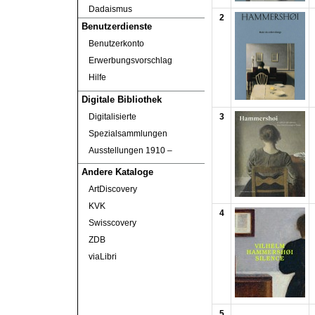
Dadaismus
2
Benutzerdienste
Benutzerkonto
Erwerbungsvorschlag
Hilfe
Digitale Bibliothek
Digitalisierte
3
Spezialsammlungen
Ausstellungen 1910 ‒
Andere Kataloge
ArtDiscovery
KVK
4
Swisscovery
ZDB
viaLibri
5