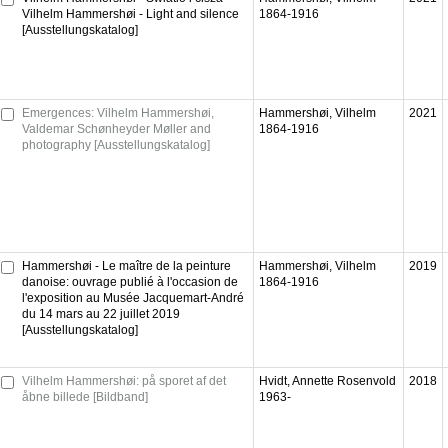
Vilhelm Hammershøi - Light and silence
1864-1916
[Ausstellungskatalog]
Emergences: Vilhelm Hammershøi,
Hammershøi, Vilhelm
2021
Valdemar Schønheyder Møller and
1864-1916
photography [Ausstellungskatalog]
Hammershøi - Le maître de la peinture
Hammershøi, Vilhelm
2019
danoise: ouvrage publié à l'occasion de
1864-1916
l'exposition au Musée Jacquemart-André
du 14 mars au 22 juillet 2019
[Ausstellungskatalog]
Vilhelm Hammershøi: på sporet af det
Hvidt, Annette Rosenvold
2018
åbne billede [Bildband]
1963-