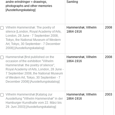
andre erindringer = drawings,
Samling
photographs and other memories
[Ausstellungskatalog]
Vilhelm Hammershøi: The poetry of
Hammershøi, Vilhelm
2008
silence [London, Royal Academy of Arts,
1864-1916
London, 28 June - 7 September 2008,
Tokyo, the National Museum of Western
Art, Tokyo, 30 September - 7 December
2008] [Ausstellungskatalog]
Hammershøi [first published on the
Hammershøi, Vilhelm
2008
occasion of the exhibition "Vilhelm
1864-1916
Hammershøi: the poetry of silence",
Royal Academy of Arts, London, 28 June -
7 September 2008, the National Museum
of Western Art, Tokyo, 30 September - 7
December 2008] [Ausstellungskatalog]
Vilhelm Hammershøi [Katalog zur
Hammershøi, Vilhelm
2003
Ausstellung "Vilhelm Hammershøi" in der
1864-1916
Hamburger Kunsthalle vom 22. März bis
29. Juni 2003] [Ausstellungskatalog]