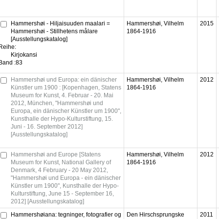
Hammershøi - Hiljaisuuden maalari =
Hammershøi, Vilhelm
2015
Hammershøi - Stillhetens målare
1864-1916
[Ausstellungskatalog]
Reihe:
Kirjokansi
Band :
83
Hammershøi und Europa: ein dänischer
Hammershøi, Vilhelm
2012
Künstler um 1900 : [Kopenhagen, Statens
1864-1916
Museum for Kunst, 4. Februar - 20. Mai
2012, München, "Hammershøi und
Europa, ein dänischer Künstler um 1900",
Kunsthalle der Hypo-Kulturstiftung, 15.
Juni - 16. September 2012]
[Ausstellungskatalog]
Hammershøi and Europe [Statens
Hammershøi, Vilhelm
2012
Museum for Kunst, National Gallery of
1864-1916
Denmark, 4 February - 20 May 2012,
"Hammershøi und Europa - ein dänischer
Künstler um 1900", Kunsthalle der Hypo-
Kulturstiftung, June 15 - September 16,
2012] [Ausstellungskatalog]
Hammershøiana: tegninger, fotografier og
Den Hirschsprungske
2011