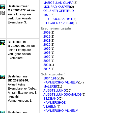
MARCELLAN CLARA
(2)
Bestellnummer:
MONRAD KASPER
(2)
G 2026/0072.
Aktuell
OELSNER GERTRUD
keine Exemplare
1972
(2)
verfügbar
.
Anzahl
BEYER JONAS 1981
(1)
Exemplare:
3.
BILLGREN OLA 1940
(1)
Erscheinungsjahr:
2008
(2)
2012
(2)
2021
(2)
Bestellnummer:
2026
(2)
D 2025/0197.
Aktuell
1992
(1)
keine Exemplare
1998
(1)
verfügbar
.
Anzahl
1999
(1)
Exemplare:
1.
2003
(1)
2011
(1)
2015
(1)
Schlagwörter:
Bestellnummer:
1864 1916
(18)
BD 2025/0246.
HAMMERSHOI VILHELM
(14)
Aktuell keine
MALEREI
(11)
Exemplare verfügbar
.
AUSSTELLUNG
(10)
Anzahl Exemplare:
1.
AUSSTELLUNGSKATALOG
(9)
Anzahl
BILDBAND
(9)
Vormerkungen:
1.
HAMMERSHOEI
VILHELM
(4)
HAMMERSHOI VILHELM
Bestellnummer: