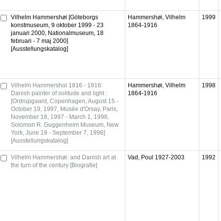
Vilhelm Hammershøi [Göteborgs
Hammershøi, Vilhelm
1999
konstmuseum, 9 oktober 1999 - 23
1864-1916
januari 2000, Nationalmuseum, 18
februari - 7 maj 2000]
[Ausstellungskatalog]
Vilhelm Hammershoi 1816 - 1916:
Hammershøi, Vilhelm
1998
Danish painter of solitude and light :
1864-1916
[Ordrupgaard, Copenhagen, August 15 -
October 19, 1997, Musée d'Orsay, Paris,
November 18, 1997 - March 1, 1998,
Solomon R. Guggenheim Museum, New
York, June 19 - September 7, 1998]
[Ausstellungskatalog]
Vilhelm Hammershøi: and Danish art at
Vad, Poul 1927-2003
1992
the turn of the century [Biografie]