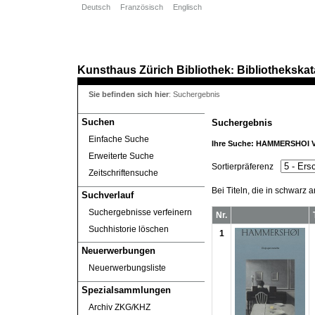
Deutsch
Französisch
Englisch
Kunsthaus Zürich
Bibliothek
Bibliothekskat
:
Sie befinden sich hier
:
Suchergebnis
Suchen
Suchergebnis
Einfache Suche
Ihre Suche:
HAMMERSHOI V
Erweiterte Suche
Sortierpräferenz
Zeitschriftensuche
Bei Titeln, die in schwarz 
Suchverlauf
Suchergebnisse verfeinern
Nr.
Suchhistorie löschen
1
Neuerwerbungen
Neuerwerbungsliste
Spezialsammlungen
Archiv ZKG/KHZ