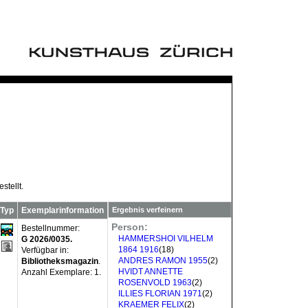
stellt.
Typ
Exemplarinformation
Ergebnis verfeinern
Person:
Bestellnummer:
HAMMERSHOI VILHELM
G 2026/0035.
1864 1916
(18)
Verfügbar in:
ANDRES RAMON 1955
(2)
Bibliotheksmagazin
.
HVIDT ANNETTE
Anzahl Exemplare:
1.
ROSENVOLD 1963
(2)
ILLIES FLORIAN 1971
(2)
KRAEMER FELIX
(2)