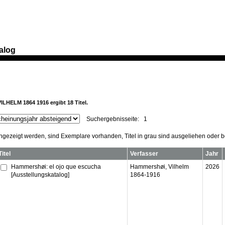
alog
ILHELM 1864 1916
ergibt
18
Titel.
Suchergebnisseite:
1
angezeigt werden, sind Exemplare vorhanden, Titel in grau sind ausgeliehen oder be
Titel
Verfasser
Jahr
Hammershøi: el ojo que escucha
Hammershøi, Vilhelm
2026
[Ausstellungskatalog]
1864-1916