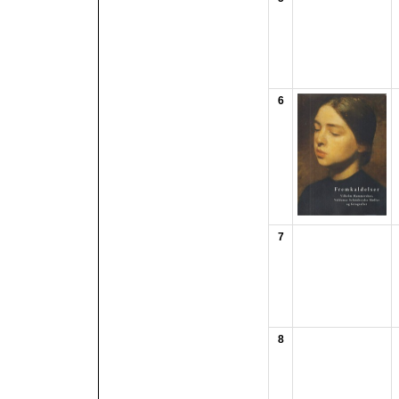
6
7
8