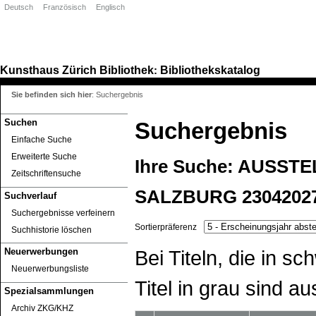
Deutsch
Französisch
Englisch
Kunsthaus Zürich
Bibliothek
Bibliothekskatalog
:
Sie befinden sich hier
:
Suchergebnis
Suchen
Suchergebnis
Einfache Suche
Erweiterte Suche
Ihre Suche:
AUSSTE
Zeitschriftensuche
SALZBURG 2304202
Suchverlauf
Suchergebnisse verfeinern
Sortierpräferenz
Suchhistorie löschen
Bei Titeln, die in 
Neuerwerbungen
Neuerwerbungsliste
Titel in grau sind au
Spezialsammlungen
Archiv ZKG/KHZ