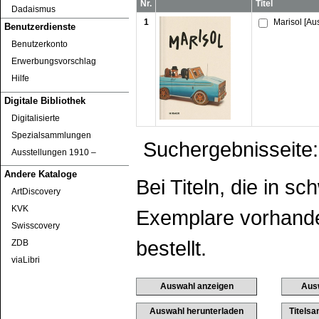
Nr.
Titel
Dadaismus
1
Marisol [Au
Benutzerdienste
Benutzerkonto
Erwerbungsvorschlag
Hilfe
Digitale Bibliothek
Digitalisierte
Spezialsammlungen
Suchergebnisseite:
Ausstellungen 1910 ‒
Andere Kataloge
Bei Titeln, die in s
ArtDiscovery
KVK
Exemplare vorhanden
Swisscovery
bestellt.
ZDB
viaLibri