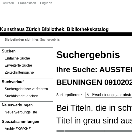
Deutsch
Französisch
Englisch
Kunsthaus Zürich
Bibliothek
Bibliothekskatalog
:
Sie befinden sich hier
:
Suchergebnis
Suchen
Suchergebnis
Einfache Suche
Erweiterte Suche
Ihre Suche:
AUSSTE
Zeitschriftensuche
BEUNINGEN 091020
Suchverlauf
Suchergebnisse verfeinern
Sortierpräferenz
Suchhistorie löschen
Bei Titeln, die in 
Neuerwerbungen
Neuerwerbungsliste
Titel in grau sind au
Spezialsammlungen
Archiv ZKG/KHZ