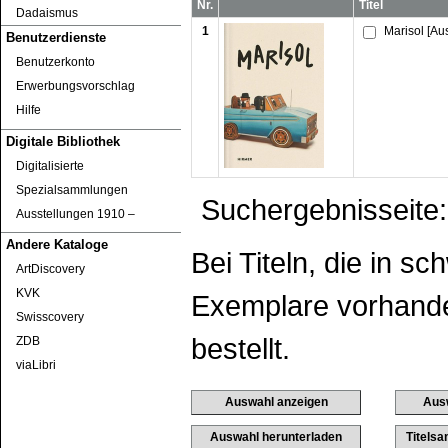
Nr.
Titel
Dadaismus
1
Marisol [Au
Benutzerdienste
Benutzerkonto
Erwerbungsvorschlag
Hilfe
Digitale Bibliothek
Digitalisierte
Spezialsammlungen
Suchergebnisseite:
Ausstellungen 1910 ‒
Andere Kataloge
Bei Titeln, die in s
ArtDiscovery
KVK
Exemplare vorhanden
Swisscovery
bestellt.
ZDB
viaLibri