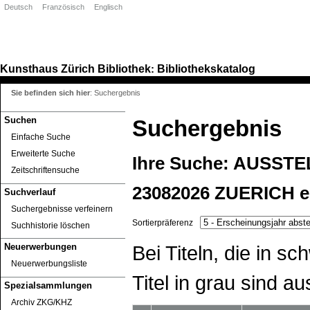
Deutsch
Französisch
Englisch
Kunsthaus Zürich
Bibliothek
Bibliothekskatalog
:
Sie befinden sich hier
:
Suchergebnis
Suchen
Suchergebnis
Einfache Suche
Erweiterte Suche
Ihre Suche:
AUSSTE
Zeitschriftensuche
23082026 ZUERICH
e
Suchverlauf
Suchergebnisse verfeinern
Sortierpräferenz
Suchhistorie löschen
Bei Titeln, die in 
Neuerwerbungen
Neuerwerbungsliste
Titel in grau sind au
Spezialsammlungen
Archiv ZKG/KHZ