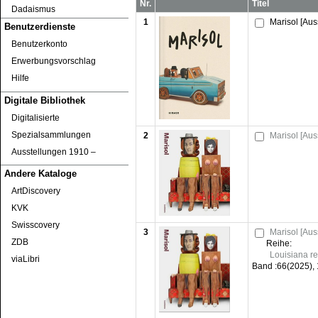
Nr.
Titel
Dadaismus
1
Marisol [Aus
Benutzerdienste
Benutzerkonto
Erwerbungsvorschlag
Hilfe
Digitale Bibliothek
Digitalisierte
Spezialsammlungen
2
Marisol [Aus
Ausstellungen 1910 ‒
Andere Kataloge
ArtDiscovery
KVK
Swisscovery
3
Marisol [Aus
ZDB
Reihe:
Louisiana r
viaLibri
Band :
66(2025), 