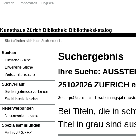
Deutsch
Französisch
Englisch
Kunsthaus Zürich
Bibliothek
Bibliothekskatalog
:
Sie befinden sich hier
:
Suchergebnis
Suchen
Suchergebnis
Einfache Suche
Erweiterte Suche
Ihre Suche:
AUSSTE
Zeitschriftensuche
25102026 ZUERICH
e
Suchverlauf
Suchergebnisse verfeinern
Sortierpräferenz
Suchhistorie löschen
Bei Titeln, die in 
Neuerwerbungen
Neuerwerbungsliste
Titel in grau sind au
Spezialsammlungen
Archiv ZKG/KHZ