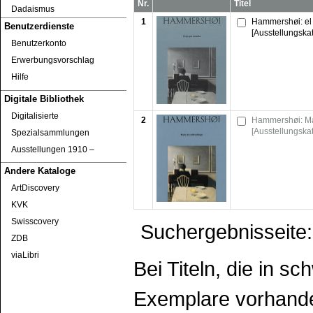
Nr.
Titel
Dadaismus
1
Hammershøi: el
Benutzerdienste
[Ausstellungska
Benutzerkonto
Erwerbungsvorschlag
Hilfe
Digitale Bibliothek
Digitalisierte
2
Hammershøi: Mal
[Ausstellungska
Spezialsammlungen
Ausstellungen 1910 ‒
Andere Kataloge
ArtDiscovery
KVK
Swisscovery
Suchergebnisseite:
ZDB
viaLibri
Bei Titeln, die in s
Exemplare vorhanden